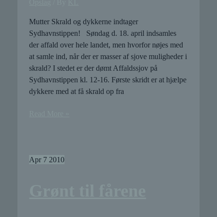
Opslag
/ By
KL
Mutter Skrald og dykkerne indtager
Sydhavnstippen! Søndag d. 18. april indsamles
der affald over hele landet, men hvorfor nøjes med
at samle ind, når der er masser af sjove muligheder i
skrald? I stedet er der dømt Affaldssjov på
Sydhavnstippen kl. 12-16. Første skridt er at hjælpe
dykkere med at få skrald op fra
Affaldssjov
Read More »
Apr
7
2010
Grønt til fårene