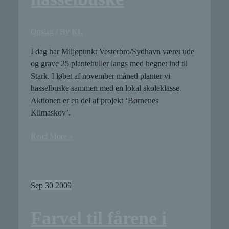
Opslag
/ By
KL
I dag har Miljøpunkt Vesterbro/Sydhavn været ude
og grave 25 plantehuller langs med hegnet ind til
Stark. I løbet af november måned planter vi
hasselbuske sammen med en lokal skoleklasse.
Aktionen er en del af projekt ‘Børnenes
Klimaskov’.
Gravning
Read More »
af
plantehuller
til
hasselbuske
Sep
30
2009
Farvel til fårene i