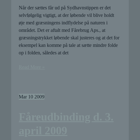
Når der sættes får ud på Sydhavnstippen er det
selvfølgelig vigtigt, at der løbende vil blive holdt
øje med græsningens indflydelse på naturen i
området. Det er aftalt med Fårebrug Aps., at
græsningstrykket løbende skal justeres og at det for
eksempel kan komme på tale at sætte mindre folde
op i folden, således at det
Lidt
Read More »
uddybende
om
får
og
Mar
10
2009
naturpleje
Fåreudbinding d. 3.
april 2009