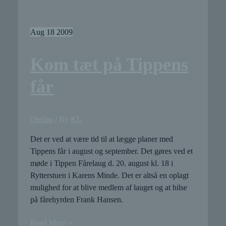
klimamininaturskolen
indviet
Aug
18
2009
Kom tæt på Tippens
får
Opslag
/ By
KL
Det er ved at være tid til at lægge planer med
Tippens får i august og september. Det gøres ved et
møde i Tippen Fårelaug d. 20. august kl. 18 i
Rytterstuen i Karens Minde. Det er altså en oplagt
mulighed for at blive medlem af lauget og at hilse
på fårehyrden Frank Hansen.
Kom
Read More »