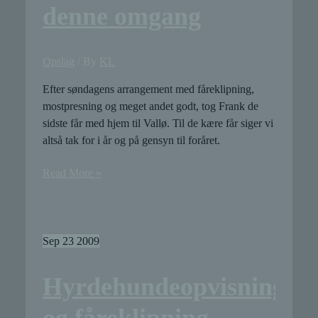
denne omgang
Opslag
/ By
KL
Efter søndagens arrangement med fåreklipning,
mostpresning og meget andet godt, tog Frank de
sidste får med hjem til Vallø. Til de kære får siger vi
altså tak for i år og på gensyn til foråret.
Farvel
Read More »
til
fårene
i
denne
Sep
23
2009
omgang
Hyrdehundeopvisning
og fåreklipning