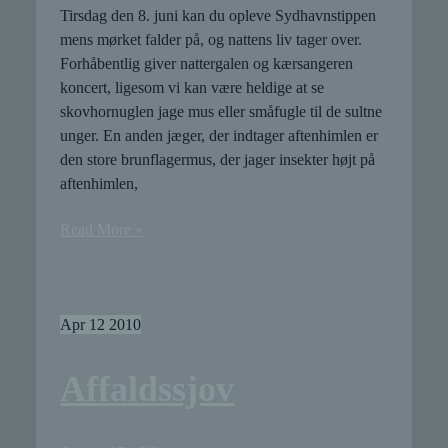
Tirsdag den 8. juni kan du opleve Sydhavnstippen
mens mørket falder på, og nattens liv tager over.
Forhåbentlig giver nattergalen og kærsangeren
koncert, ligesom vi kan være heldige at se
skovhornuglen jage mus eller småfugle til de sultne
unger. En anden jæger, der indtager aftenhimlen er
den store brunflagermus, der jager insekter højt på
aftenhimlen,
Ta’
Read More »
med
på
naturvandring
i
Apr
12
2010
skumringen….
Affaldssjov