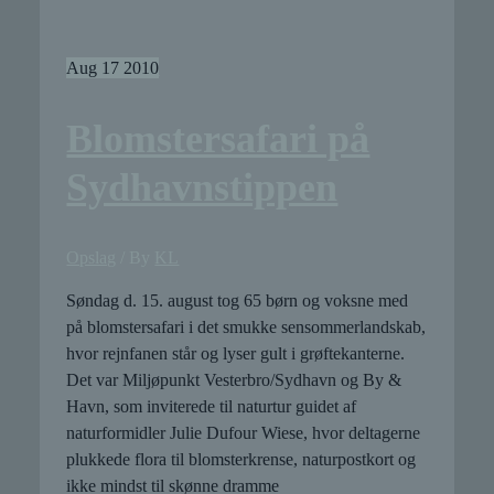
Sydhavnstippen
Aug
17
2010
Blomstersafari på
Sydhavnstippen
Opslag
/ By
KL
Søndag d. 15. august tog 65 børn og voksne med
på blomstersafari i det smukke sensommerlandskab,
hvor rejnfanen står og lyser gult i grøftekanterne.
Det var Miljøpunkt Vesterbro/Sydhavn og By &
Havn, som inviterede til naturtur guidet af
naturformidler Julie Dufour Wiese, hvor deltagerne
plukkede flora til blomsterkrense, naturpostkort og
ikke mindst til skønne dramme