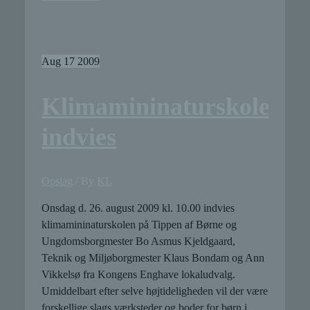
tæt
på
Tippens
får
Aug
17
2009
Klimamininaturskolen
indvies
Opslag
/ By
KL
Onsdag d. 26. august 2009 kl. 10.00 indvies
klimamininaturskolen på Tippen af Børne og
Ungdomsborgmester Bo Asmus Kjeldgaard,
Teknik og Miljøborgmester Klaus Bondam og Ann
Vikkelsø fra Kongens Enghave lokaludvalg.
Umiddelbart efter selve højtideligheden vil der være
forskellige slags værksteder og boder for børn i