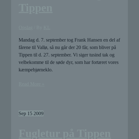
Tippen
Opslag
/ By
KL
Mandag d. 7. september tog Frank Hansen en del af
fårene til Vallø, så nu går der 20 får, som bliver på
Tippen til d. 27. september. Vi siger tusind tak og
velbekomme til de søde dyr, som har fortæret vores
kæmpebjørneklo.
Der
Read More »
er
nu
20
får
Sep
15
2009
på
Tippen
Fugletur på Tippen