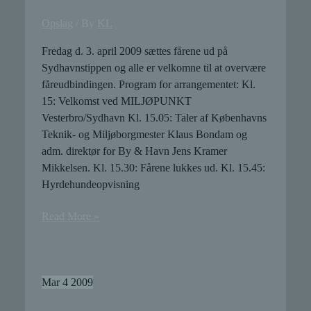
Opslag
/ By
KL
Fredag d. 3. april 2009 sættes fårene ud på
Sydhavnstippen og alle er velkomne til at overvære
fåreudbindingen. Program for arrangementet: Kl.
15: Velkomst ved MILJØPUNKT
Vesterbro/Sydhavn Kl. 15.05: Taler af Københavns
Teknik- og Miljøborgmester Klaus Bondam og
adm. direktør for By & Havn Jens Kramer
Mikkelsen. Kl. 15.30: Fårene lukkes ud. Kl. 15.45:
Hyrdehundeopvisning
Fåreudbinding
Read More »
d.
3.
april
2009
Mar
4
2009