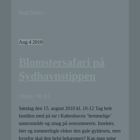
Blomstersafari
Read More »
på
Sydhavnstippen
Aug
4
2010
Blomstersafari på
Sydhavnstippen
Opslag
/ By
KL
Søndag den 15. august 2010 kl. 10-12 Tag hele
familien med på tur i Københavns ‘hemmelige’
naturområde og smag på sensommeren. Insekter,
bier og sommerfugle elsker den gule gyldenris, men
hvorfor skal den helst bekæmpes? Kan man spise