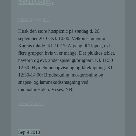
Opslag
/ By
KL
Husk den store høstpicnic på søndag d. 26.
september 2010. Kl. 10:00: Velkomst udenfor
Karens minde. Kl. 10:15: Afgang til Tippen, evt. i
flere grupper, hvis vi er mange. Der plukkes æbler,
havtorn og evt. andet spiseligt/brugbart. Kl. 11:30-
12:30: Hyrdehundeopvisning og fåreklipning. Kl.
12:30-14:00: Brødbagning, mostpresning og
snapse- og lammekødssmagning ved
mininaturskolen. Vi ses. NB.
Program
Read More »
for
høstpicnic
på
søndag.
Sep
9
2010