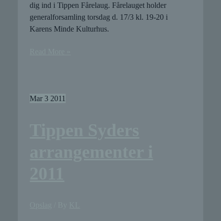
dig ind i Tippen Fårelaug. Fårelauget holder
generalforsamling torsdag d. 17/3 kl. 19-20 i
Karens Minde Kulturhus.
Generalforsamling
Read More »
i
Tippen
Fårelaug
Mar
3
2011
Tippen Syders
arrangementer i
2011
Opslag
/ By
KL