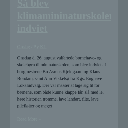
Så blev
klimamininaturskolen
indviet
Opslag
/ By
KL
Onsdag d. 26. august valfartede børnehave- og
skolebørn til mininaturskolen, som blev indviet af
borgmestrene Bo Asmus Kjeldgaard og Klaus
Bondam, samt Ann Vikkelsø fra Kgs. Enghave
Lokaludvalg. Der var masser at tage sig til for
børnene, som både kunne klappe får, slå med le,
høre historier, tromme, lave landart, filte, lave
pilefløjter og meget
Så
Read More »
blev