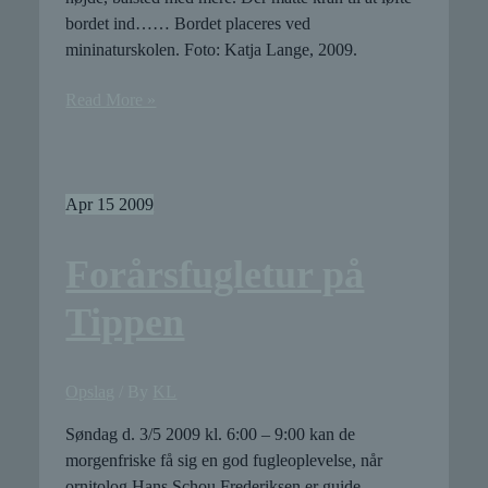
bordet ind…… Bordet placeres ved
mininaturskolen. Foto: Katja Lange, 2009.
Udearealet
Read More »
foran
mininaturskolen
Apr
15
2009
Forårsfugletur på
Tippen
Opslag
/ By
KL
Søndag d. 3/5 2009 kl. 6:00 – 9:00 kan de
morgenfriske få sig en god fugleoplevelse, når
ornitolog Hans Schou Frederiksen er guide