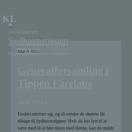
Skip
to
Above
KL
Header
content
Sydhavnstippen
Mar
9
2011
Natur- og kulturområde i København
Generalforsamling i
Menu
Menu
Tippen Fårelaug
Opslag
/ By
KL
Foråret nærmer sig, og så vender de skønne får
tilbage til Sydhavnstippen. Hvis du har lyst til at
være med til at føre tilsyn med fårene, kan du melde