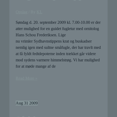
Opslag
/ By
KL
Søndag d. 20. september 2009 kl. 7.00-10.00 er der
atter mulighed for en guidet fugletur med ornitolog
Hans Schou Frederiksen. Lige
nu vrimler Sydhavnstippens krat og buskadser
nemlig igen med sultne småfugle, der har travlt med
at få fyldt fedtdepoterne inden trækket går videre
mod sydens varmere himmelstrøg. Vi har mulighed
for at møde mange af de
Fugletur
Read More »
på
Tippen
Aug
31
2009