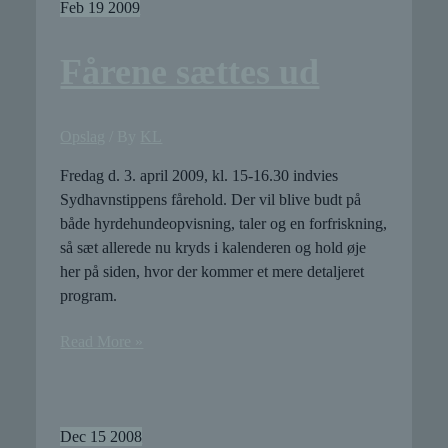
Feb
19
2009
Fårene sættes ud
Opslag
/ By
KL
Fredag d. 3. april 2009, kl. 15-16.30 indvies
Sydhavnstippens fårehold. Der vil blive budt på
både hyrdehundeopvisning, taler og en forfriskning,
så sæt allerede nu kryds i kalenderen og hold øje
her på siden, hvor der kommer et mere detaljeret
program.
Fårene
Read More »
sættes
ud
Dec
15
2008