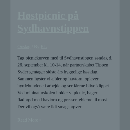
Høstpicnic på
Sydhavnstippen
Opslag
/ By
KL
Tag picnickurven med til Sydhavnstippen søndag d.
26. september kl. 10-14, når partnerskabet Tippen
Syder gentager sidste års hyggelige høstdag.
Sammen høster vi æbler og havtorn, oplever
hyrdehundene i arbejde og ser fårene blive klippet.
Ved mininaturskolen holder vi picnic, bager
fladbrød med havtorn og presser æblerne til most.
Der vil også være lidt smagsprøver
Høstpicnic
Read More »
på