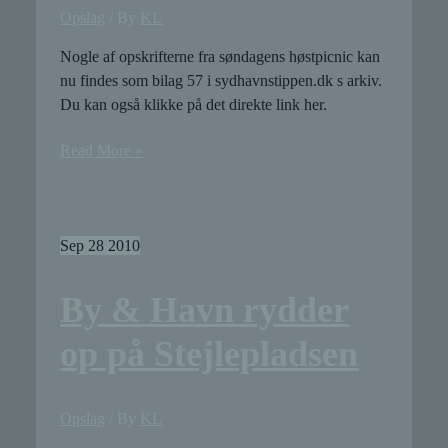
Opslag
/ By
KL
Nogle af opskrifterne fra søndagens høstpicnic kan
nu findes som bilag 57 i sydhavnstippen.dk s arkiv.
Du kan også klikke på det direkte link her.
Opskrifter
Read More »
fra
søndagens
høstpicnic
Sep
28
2010
By & Havn rydder
op på Stejlepladsen
Opslag
/ By
KL