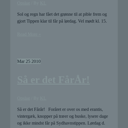
Opslag
/ By
KL
Sol og regn har fået det grønne til at pible frem og
gjort Tippen klar til får på lørdag. Vel mødt kl. 15.
Grønt
Read More »
til
fårene
Mar
25
2010
Så er det FårÅr!
Opslag
/ By
KL
Så er det Fårår! Foråret er over os med erantis,
vintergæk, knopper på træer og buske, lysere dage
og ikke mindst får på Sydhavnstippen. Lørdag d.