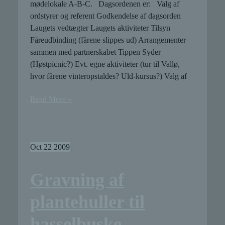
mødelokale A-B-C. Dagsordenen er: Valg af
ordstyrer og referent Godkendelse af dagsorden
Laugets vedtægter Laugets aktiviteter Tilsyn
Fåreudbinding (fårene slippes ud) Arrangementer
sammen med partnerskabet Tippen Syder
(Høstpicnic?) Evt. egne aktiviteter (tur til Vallø,
hvor fårene vinteropstaldes? Uld-kursus?) Valg af
Generalforsamling
Read More »
i
Tippen
Fårelaug
Oct
22
2009
Gravning af
plantehuller til
hasselbuske