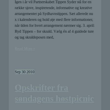
Igen i år vil Partnerskabet Tippen Syder stå for en
række sjove, inspirerende, informative og kreative
arrangementer på Sydhavnstippen. Sæt allerede nu
x i kalenderen og hold øje med flere informationer,
når tiden for hvert arrangement nærmer sig. 3. april:
Ryd Tippen – for skrald. Vælg én af 4 guidede ture
og tag skraldeposen med,
Tippen
Read More »
Syders
arrangementer
i
2011
Sep
30
2010
Opskrifter fra
søndagens høstpicnic