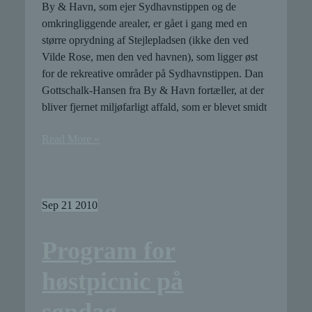
By & Havn, som ejer Sydhavnstippen og de
omkringliggende arealer, er gået i gang med en
større oprydning af Stejlepladsen (ikke den ved
Vilde Rose, men den ved havnen), som ligger øst
for de rekreative områder på Sydhavnstippen. Dan
Gottschalk-Hansen fra By & Havn fortæller, at der
bliver fjernet miljøfarligt affald, som er blevet smidt
By
Read More »
&
Havn
rydder
op
Sep
21
2010
på
Stejlepladsen
Program for
høstpicnic på
søndag.