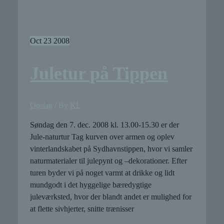
på
den
sydlige
del
Oct
23
2008
af
Sydhavnstippen
Juletur på Tippen
Opslag
/ By
KL
Søndag den 7. dec. 2008 kl. 13.00-15.30 er der
Jule-naturtur Tag kurven over armen og oplev
vinterlandskabet på Sydhavnstippen, hvor vi samler
naturmaterialer til julepynt og –dekorationer. Efter
turen byder vi på noget varmt at drikke og lidt
mundgodt i det hyggelige bæredygtige
juleværksted, hvor der blandt andet er mulighed for
at flette sivhjerter, snitte trænisser