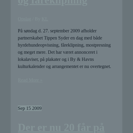
Opslag
/ By
KL
På søndag d. 27. september 2009 afholder
partnerskabet Tippen Syder en dag med både
hyrdehundeopvisning, fåreklipning, mostpresning
og meget mere. Det har været annonceret i
lokalaviser, på plakater og i By & Havns
kulturkalender og arrangementet er nu overtegnet.
Hyrdehundeopvisning
Read More »
og
fåreklipning
Sep
15
2009
Der er nu 20 får på