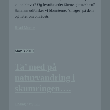
en rødkløver? Og hvorfor æder fårene bjørnekloen?
Sammen udforsker vi blomsterne, ‘smager’ på dem
og hører om områdets
Blomstersafari
Read More »
på
Sydhavnstippen
May
3
2010
Ta’ med på
naturvandring i
skumringen….
Opslag
/ By
KL