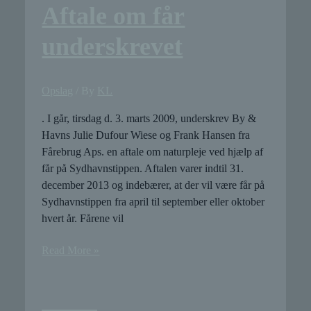
Aftale om får
underskrevet
Opslag
/ By
KL
. I går, tirsdag d. 3. marts 2009, underskrev By &
Havns Julie Dufour Wiese og Frank Hansen fra
Fårebrug Aps. en aftale om naturpleje ved hjælp af
får på Sydhavnstippen. Aftalen varer indtil 31.
december 2013 og indebærer, at der vil være får på
Sydhavnstippen fra april til september eller oktober
hvert år. Fårene vil
Aftale
Read More »
om
får
underskrevet