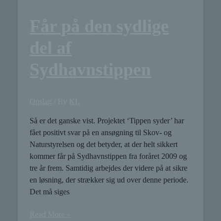
Får på den sydlige
del af
Sydhavnstippen
Opslag
/ By
KL
Så er det ganske vist. Projektet ‘Tippen syder’ har
fået positivt svar på en ansøgning til Skov- og
Naturstyrelsen og det betyder, at der helt sikkert
kommer får på Sydhavnstippen fra foråret 2009 og
tre år frem. Samtidig arbejdes der videre på at sikre
en løsning, der strækker sig ud over denne periode.
Det må siges
Får
Read More »