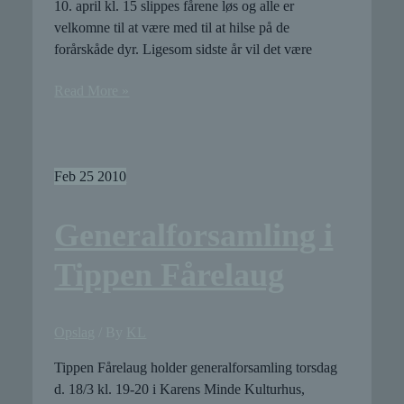
10. april kl. 15 slippes fårene løs og alle er
velkomne til at være med til at hilse på de
forårskåde dyr. Ligesom sidste år vil det være
Så
Read More »
er
det
FårÅr!
Feb
25
2010
Generalforsamling i
Tippen Fårelaug
Opslag
/ By
KL
Tippen Fårelaug holder generalforsamling torsdag
d. 18/3 kl. 19-20 i Karens Minde Kulturhus,