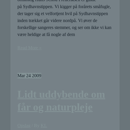
på Sydhavnstippen. Vi kigger på forårets småfugle,
der tager sig et velfortjent hvil på Sydhavnstippen
inden trækket går videre nordpå. Vi øver de
forskellige sangeres stemmer, og ser om ikke vi kan
være heldige at få nogle af dem
Forårsfugletur
Read More »
på
Tippen
Mar
24
2009
Lidt uddybende om
får og naturpleje
Opslag
/ By
KL