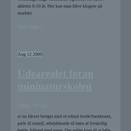
alderen 0-10 år. Her kan man blive klogere på
insekter
Klimamininaturskolen
Read More »
indvies
Aug
12
2009
Udearealet foran
mininaturskolen
Opslag
/ By
KL
er nu blevet beriget med et robust borde/bænkesæt,
pæle til solsejl, arbejdsborde til børn af forskellig
højde, bålsted med mere. Der måtte kran til at løfte