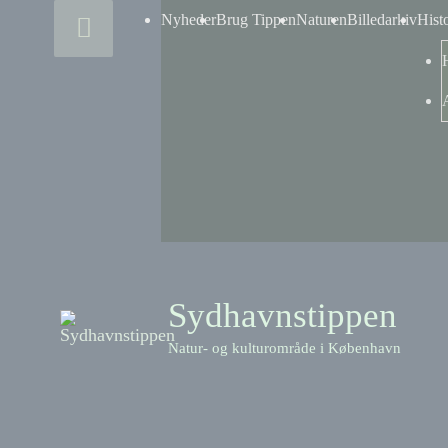
Skip
Above
Nyheder
Brug Tippen
Naturen
Billedarkiv
Hist
to
content
Header
Sydhavnstippen
Natur- og kulturområde i København