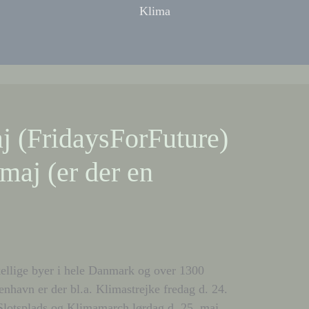
Klima
j (FridaysForFuture)
maj (er der en
skellige byer i hele Danmark og over 1300
enhavn er der bl.a. Klimastrejke fredag d. 24.
 Slotsplads og Klimamarch lørdag d. 25. maj