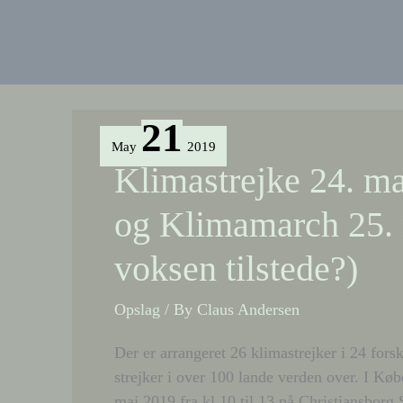
21
May
2019
Klimastrejke 24. ma
og Klimamarch 25. 
voksen tilstede?)
Opslag
/ By
Claus Andersen
Der er arrangeret 26 klimastrejker i 24 for
strejker i over 100 lande verden over. I Køb
maj 2019 fra kl 10 til 13 på Christiansborg