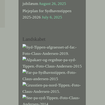
jubilæum
August 26, 2025
Plejeplan for Sydhavnstippen
2025-2026
July 6, 2025
Landskabet