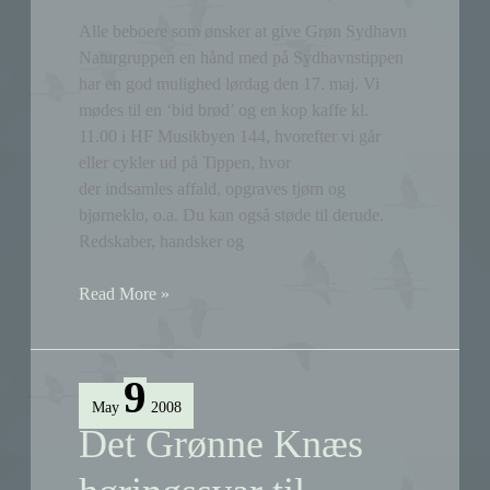
Alle beboere som ønsker at give Grøn Sydhavn
Naturgruppen en hånd med på Sydhavnstippen
har en god mulighed lørdag den 17. maj. Vi
mødes til en ‘bid brød’ og en kop kaffe kl.
11.00 i HF Musikbyen 144, hvorefter vi går
eller cykler ud på Tippen, hvor
der indsamles affald, opgraves tjørn og
bjørneklo, o.a. Du kan også støde til derude.
Redskaber, handsker og
Husk
Read More »
arbejdsdag
på
lørdag
9
May
2008
Det Grønne Knæs