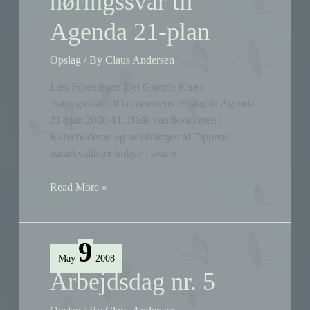
høringssvar til
Agenda 21-plan
Opslag
/ By
Claus Andersen
Læs Foreningen Det Grønne Knæs
‘høringssvar‘ til kommunens forslag til Agenda
21-plan 2008-11. Både vandkvaliteten i
Kalveboderne og udviklingen af Tippens
naturkvaliteter indgår i svaret.
Det
Read More »
Grønne
Knæs
høringssvar
9
til
May
2008
Agenda
Arbejdsdag nr. 5
21-
plan