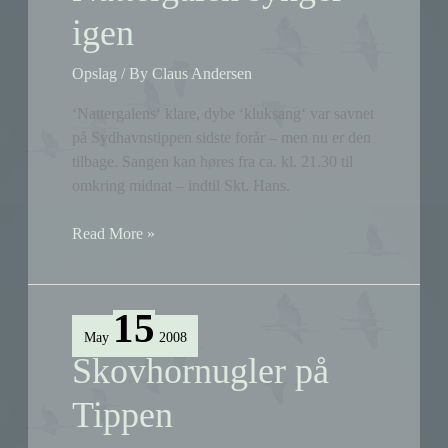
igen
Opslag
/ By
Claus Andersen
‘Nattergalens‘ klare, dybe ‘kluksang‘ var savnet
på Sydhavnstippen sidste forår – men nu er den
tilbage. Sangen kan høres fra ca. kl. 21.30 til
omkring midnat – indtil Skt. Hans.
Nattergalen
Read More »
synger
igen
15
May
2008
Skovhornugler på
Tippen