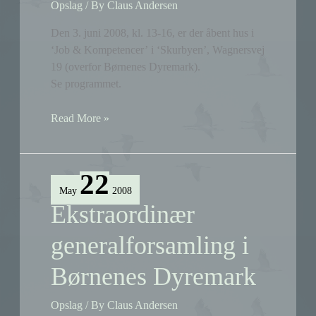
Opslag
/ By
Claus Andersen
Den 3. juni 2008, kl. 13-16, er der åbent hus i
‘Job & Kompetencer’ i ‘Skurbyen’, Wagnersvej
19 (overfor Børnenes Dyremark).
Se programmet.
Åbent
Read More »
hus
i
‘Skurbyen’
22
den
May
2008
3.
Ekstraordinær
juni
generalforsamling i
Børnenes Dyremark
Opslag
/ By
Claus Andersen