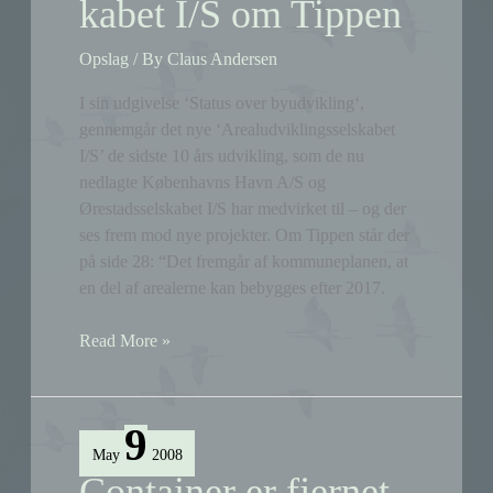
kabet I/S om Tippen
Opslag
/ By
Claus Andersen
I sin udgivelse ‘Status over byudvikling‘,
gennemgår det nye ‘Arealudviklingsselskabet
I/S’ de sidste 10 års udvikling, som de nu
nedlagte Københavns Havn A/S og
Ørestadsselskabet I/S har medvirket til – og der
ses frem mod nye projekter. Om Tippen står der
på side 28: “Det fremgår af kommuneplanen, at
en del af arealerne kan bebygges efter 2017.
Arealudviklingsselskabet
Read More »
I/S
om
Tippen
9
May
2008
Container er fjernet