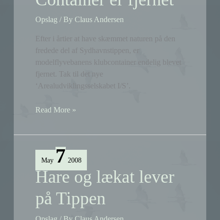
Opslag
/ By
Claus Andersen
Efter i årtier at have skæmmet naturen på den
fredede del af Sydhavnstippen, er
modelflyvebanens klubcontainer endelig blevet
fjernet. Tak til det nye
‘Arealudviklingsselskabet I/S’.
Container
Read More »
er
fjernet
7
May
2008
Hare og lækat lever
på Tippen
Opslag
/ By
Claus Andersen