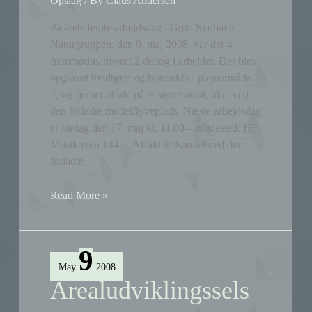
Opslag
/ By
Claus Andersen
På årets femte arbejdsdag i Grøn Sydhavn
Naturgruppen, den 9. maj 2008, var der 4
fremmødte, hvoraf 2 deltog i arbejdet. Der blev
opgravet hvidtjørn og bjørneklo i plejeområde
7, og fjernet affald på et større areal, bl.a. ved
den forladte modelflyveplads. Næste arbejdsdag
er lørdag den 17. maj kl. 11.00 – mødested: HF
Musikbyen 144. Affald indsamlet ved den
forladte
Arbejdsdag
Read More »
nr.
5
9
May
2008
Arealudviklingssels