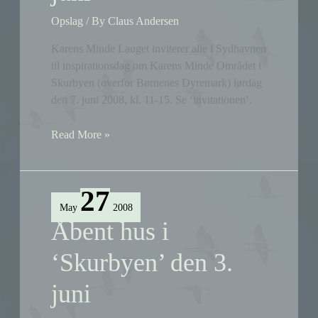
Opslag
/ By
Claus Andersen
Karens Minde Lauget inviterer alle i Sydhavnen
til inspirationsdag om Karens Minde Området i
Skurbyen (overfor Børnenes Dyremark) lørdag
den 7. juni 2008, kl. 11-15. Se ‘invitationen‘.
Inspirationsdag
Read More »
om
Karens
Minde
27
den
May
2008
7.
Åbent hus i
juni
‘Skurbyen’ den 3.
juni