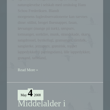
naturoplevelse i selskab med ornitolog Hans
Schou Frederiksen. Blandt
morgenens fugleobservationerne kan nævnes
disse: stillist, broget fluesnapper, fasan,
løvsanger (mange på træk), rørspurv,
tornsanger, sortklire, munk, strandskade, skarv,
sangdrossel, bynkefugl, gransanger, tårnfalk,
sanglærke, jernspurv, grønirisk, toppet
lappedykker (i parringsdans), lille lappedykker,
gravand, taffeland,
Rapport
Read More »
fra
en
fugletur
4
May
2008
Middelalder i