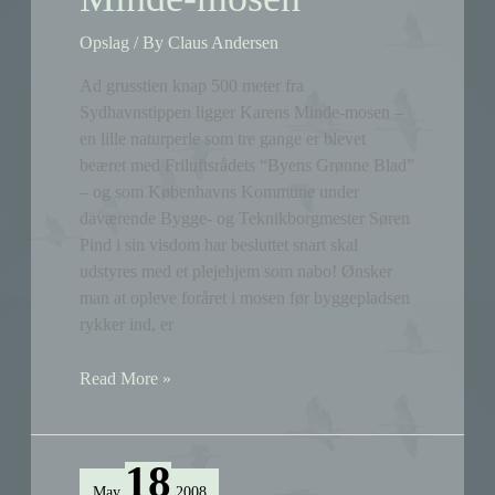
Opslag
/ By
Claus Andersen
Ad grusstien knap 500 meter fra
Sydhavnstippen ligger Karens Minde-mosen –
en lille naturperle som tre gange er blevet
beæret med Friluftsrådets “Byens Grønne Blad”
– og som Københavns Kommune under
daværende Bygge- og Teknikborgmester Søren
Pind i sin visdom har besluttet snart skal
udstyres med et plejehjem som nabo! Ønsker
man at opleve foråret i mosen før byggepladsen
rykker ind, er
Forår
Read More »
i
Karens
Minde-
18
mosen
May
2008