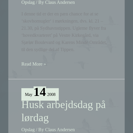
Opslag
/ By
Claus Andersen
I denne tid er der en pæn chance for at se
‘skovhornugler‘ i mørkningen, dvs. kl. 21 –
21.30, på Sydhavnstippen. Uglerne flyver fra
‘hovedkvarteret’ på Vestre Kirkegård, via
Sjælør Boulevard og Karens Minde Området,
til den sydlige del af Tippen.
Skovhornugler
Read More »
på
Tippen
14
May
2008
Husk arbejdsdag på
lørdag
Opslag
/ By
Claus Andersen