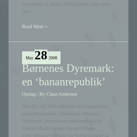
ved starten af alleen i Valbyparken. Læs mere
‘her‘.
Tur
Read More »
i
Valbyparken
og
28
på
May
2008
Tippen
Børnenes Dyremark:
den
31.
en ‘bananrepublik’
maj
Opslag
/ By
Claus Andersen
Den 25. maj 2008 afholdtes en ekstraordinær
generalforsamling i foreningen Børnenes
Dyremark. Som neutral mødeleder havde
Karens Minde Lauget udpeget Dorthe
Eren, tidligere formand for Sydhavnsrådet og