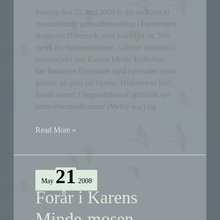
Søndag den 25. maj 2008 er der indkaldt til
ekstraordinær generalforsamling i Foreningen
Børnenes Dyremark, som holder til ca. 500
meter fra Sydhavnstippen. Udover dyrehold i
nærområdet ved Karens Minde Kulturhus,
har Børnenes Dyremark også i perioder heste
gående på græs på Tippen. Historien er kort
fortalt denne: I begyndelsen af april trak syv
bestyrelsesmedlemmer (Melby o.a.) sig
Ekstraordinær
Read More »
generalforsamling
i
Børnenes
21
Dyremark
May
2008
Forår i Karens
Minde-mosen