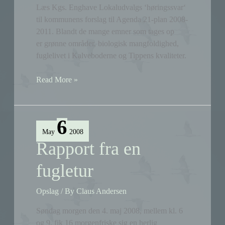
Læs Kgs. Enghave Lokaludvalgs ‘høringssvar‘
til kommunens forslag til Agenda 21-plan 2008-
2011. Blandt de mange emner som tages op
er grønne områder, biologisk mangfoldighed,
fuglelivet i Kalveboderne og Tippens kvaliteter.
Lokaludvalgets
Read More »
høringssvar
til
Agenda
6
21-
May
2008
plan
Rapport fra en
fugletur
Opslag
/ By
Claus Andersen
Søndag morgen den 4. maj 2008, mellem kl. 6
og 9, fik 16 morgenfriske sig en herlig