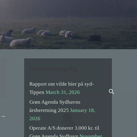
Nyeste blogopslag
.
Rapport om vilde bier på syd-
Search
Tippen
March 31, 2026
Grøn Agenda Sydhavns
årsberetning 2025
January 18,
t
→
2026
Operate A/S donerer 3.000 kr. til
Grøn Agenda Sydhavn
November