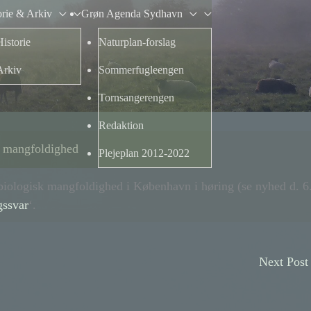
orie & Arkiv
Grøn Agenda Sydhavn
Historie
Naturplan-forslag
Arkiv
Sommerfugleengen
Tornsangerengen
Redaktion
sk mangfoldighed
Plejeplan 2012-2022
iologisk mangfoldighed i København i høring (se nyhed d. 6
gssvar
‘.
Next Pos