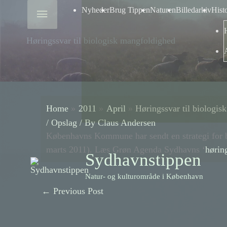
Skip
Above
Nyheder
Brug Tippen
Naturen
Billedarkiv
Hist
to
content
Header
Høringssvar til biologisk mangfoldighed
Home
2011
April
Høringssvar til biologi
/
Opslag
/ By
Claus Andersen
Københavns Kommune har sendt en strategi for b
marts 2011). Læs Grøn Agenda Sydhavns ‘
hørin
Sydhavnstippen
Natur- og kulturområde i København
←
Previous Post