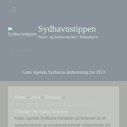
Skip
Above
to
content
Header
Sydhavnstippen
Natur- og kulturområde i København
Menu
Menu
Grøn Agenda Sydhavns årsberetning for 2013
Home
2014
February
Grøn Agenda Sydhavns årsberetning for 2013
/
Opslag
/ By
Claus Andersen
Grøn Agenda Sydhavn fortsætter på trettende år sit
samarbejdende og resultatorienterede miljøarbejde for