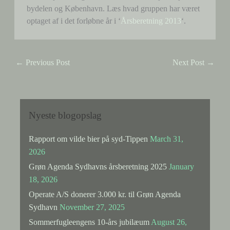
bydelen og København. Læs hvad gruppen har været
optaget af i det forløbne år i ‘
Årsberetning 2013
‘.
←
Previous Post
Next Post
→
Nyeste blogopslag
Rapport om vilde bier på syd-Tippen
March 31,
2026
Grøn Agenda Sydhavns årsberetning 2025
January
18, 2026
Operate A/S donerer 3.000 kr. til Grøn Agenda
Sydhavn
November 27, 2025
Sommerfugleengens 10-års jubilæum
August 26,