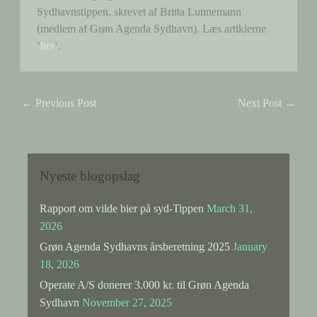
Sydhavnstippen, skrevet af Britta Lunnemann
(medlem af Grøn Agenda Sydhavn). Læs artiklerne
‘
her
‘.
←
Previous Post
Next Post
→
Nyeste blogopslag
Rapport om vilde bier på syd-Tippen
March 31,
2026
Grøn Agenda Sydhavns årsberetning 2025
January
18, 2026
Operate A/S donerer 3.000 kr. til Grøn Agenda
Sydhavn
November 27, 2025