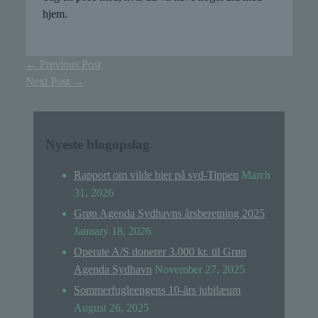
hjem.
←
Previous Post
Next Post
→
Nyeste blogopslag
Rapport om vilde bier på syd-Tippen
March
31, 2026
Grøn Agenda Sydhavns årsberetning 2025
January 18, 2026
Operate A/S donerer 3.000 kr. til Grøn
Agenda Sydhavn
November 27, 2025
Sommerfugleengens 10-års jubilæum
August 26, 2025