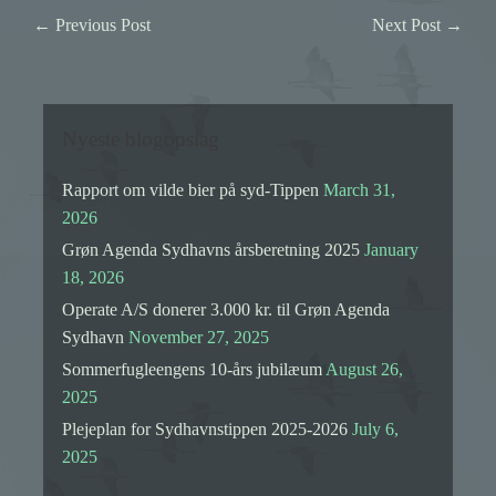
←
Previous Post
Next Post
→
Nyeste blogopslag
Rapport om vilde bier på syd-Tippen
March 31,
2026
Grøn Agenda Sydhavns årsberetning 2025
January
18, 2026
Operate A/S donerer 3.000 kr. til Grøn Agenda
Sydhavn
November 27, 2025
Sommerfugleengens 10-års jubilæum
August 26,
2025
Plejeplan for Sydhavnstippen 2025-2026
July 6,
2025