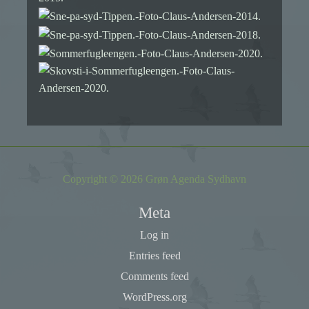
Copyright © 2026 Grøn Agenda Sydhavn
Meta
Log in
Entries feed
Comments feed
WordPress.org