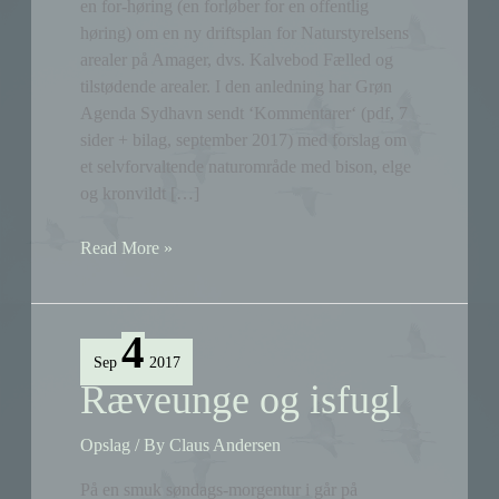
en for-høring (en forløber for en offentlig
høring) om en ny driftsplan for Naturstyrelsens
arealer på Amager, dvs. Kalvebod Fælled og
tilstødende arealer. I den anledning har Grøn
Agenda Sydhavn sendt ‘Kommentarer‘ (pdf, 7
sider + bilag, september 2017) med forslag om
et selvforvaltende naturområde med bison, elge
og kronvildt […]
Forslag
Read More »
til
Naturstyrelsen:
reservat
4
med
Sep
2017
bison,
Ræveunge og isfugl
elge
og
Opslag
/ By
Claus Andersen
kronvildt
på
På en smuk søndags-morgentur i går på