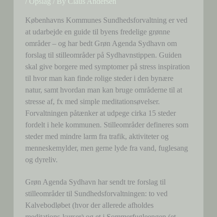
/
Opslag
/ By
Claus Andersen
Københavns Kommunes Sundhedsforvaltning er ved
at udarbejde en guide til byens fredelige grønne
områder – og har bedt Grøn Agenda Sydhavn om
forslag til stilleområder på Sydhavnstippen. Guiden
skal give borgere med symptomer på stress inspiration
til hvor man kan finde rolige steder i den bynære
natur, samt hvordan man kan bruge områderne til at
stresse af, fx med simple meditationsøvelser.
Forvaltningen påtænker at udpege cirka 15 steder
fordelt i hele kommunen. Stilleområder defineres som
steder med mindre larm fra trafik, aktiviteter og
menneskemylder, men gerne lyde fra vand, fuglesang
og dyreliv.
Grøn Agenda Sydhavn har sendt tre forslag til
stilleområder til Sundhedsforvaltningen: to ved
Kalvebodløbet (hvor der allerede afholdes
meditations-kurser) og et i Sommerfugleengen (et