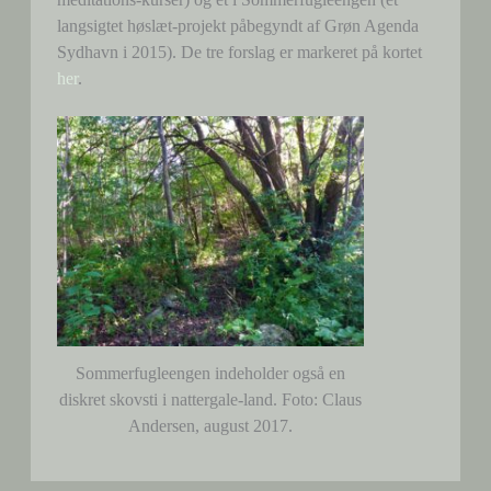
langsigtet høslæt-projekt påbegyndt af Grøn Agenda
Sydhavn i 2015). De tre forslag er markeret på kortet
her
.
Sommerfugleengen indeholder også en
diskret skovsti i nattergale-land. Foto: Claus
Andersen, august 2017.