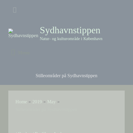
Skip
Above
to
content
Header
Sydhavnstippen
Natur- og kulturområde i København
Menu
Menu
Stilleområder på Sydhavnstippen
Home
2019
May
Stilleområder på Sydhavnstippen