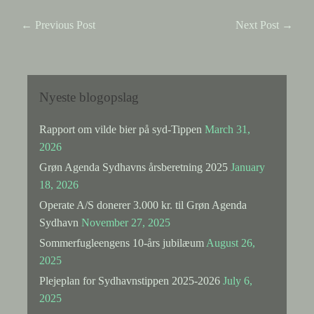
←
Previous Post
Next Post
→
Nyeste blogopslag
Rapport om vilde bier på syd-Tippen
March 31,
2026
Grøn Agenda Sydhavns årsberetning 2025
January
18, 2026
Operate A/S donerer 3.000 kr. til Grøn Agenda
Sydhavn
November 27, 2025
Sommerfugleengens 10-års jubilæum
August 26,
2025
Plejeplan for Sydhavnstippen 2025-2026
July 6,
2025