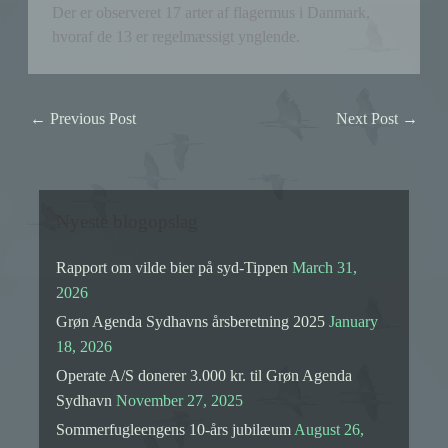
Der er observeret 17 arter af flagermus i Danmark,
hvoraf de 13 er regelmæssigt ynglende.
←
Previous Post
Next Post
→
Nyeste blogopslag
Rapport om vilde bier på syd-Tippen
March 31,
2026
Grøn Agenda Sydhavns årsberetning 2025
January
18, 2026
Operate A/S donerer 3.000 kr. til Grøn Agenda
Sydhavn
November 27, 2025
Sommerfugleengens 10-års jubilæum
August 26,