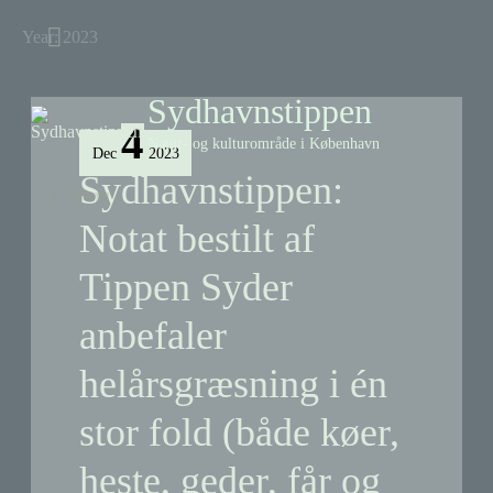
Skip
Above
Year:
2023
to
content
Header
Sydhavnstippen
4
Natur- og kulturområde i København
Dec
2023
Sydhavnstippen:
Menu
Menu
Notat bestilt af
Tippen Syder
anbefaler
helårsgræsning i én
stor fold (både køer,
heste, geder, får og