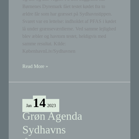
Børnenes Dyremark fået testet kødet fra to
ældre får som har græsset på Sydhavnstippen.
Svaret var en lettelse: indholdet af PFAS i kødet
lå under grænseværdierne. Ved samme lejlighed
blev æbler og havtorn testet, heldigvis med
samme resultat. Kilde:
KøbenhavnLiv/Sydhavnen
PFAS
Read More »
er
under
grænseværdierne
i
14
får,
Jan
2023
æbler
Grøn Agenda
og
havtorn
Sydhavns