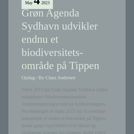
4
Tippen
May
2023
Syder
Grøn Agenda
anbefaler
helårsgræsning
Sydhavn udvikler
i
endnu et
én
stor
biodiversitets-
fold
(både
område på Tippen
køer,
heste,
Opslag
/ By
Claus Andersen
geder,
får
Siden 2015 har Grøn Agenda Sydhavn udført
og
naturplejen i biodiversitetsområdet
alpakaer
Sommerfugleengen midt på Sydhavnstippen.
er
Fra slutningen af marts 2023 har vi overtaget
i
naturplejen af endnu et delområde på Tippen,
spil)
denne gang i syd-folden hvor fårene og
alpakaerne græsser om vinteren. Indtil videre