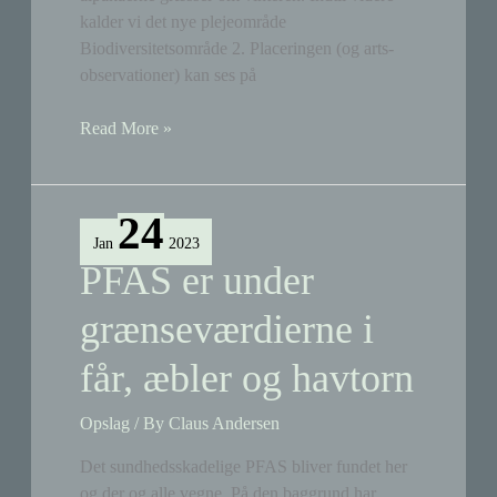
kalder vi det nye plejeområde
Biodiversitetsområde 2. Placeringen (og arts-
observationer) kan ses på
Grøn
Read More »
Agenda
Sydhavn
udvikler
24
endnu
Jan
2023
et
PFAS er under
biodiversitets-
område
grænseværdierne i
på
får, æbler og havtorn
Tippen
Opslag
/ By
Claus Andersen
Det sundhedsskadelige PFAS bliver fundet her
og der og alle vegne. På den baggrund har