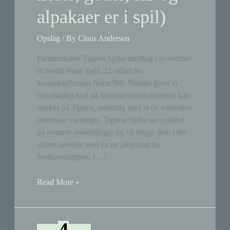
alpakaer er i spil)
Opslag
/ By
Claus Andersen
Partnerskabet Tippen Syder modtog i november
et bestilt Notat (pdf, 22 sider) fra
konsulentfirmaet Natur360. Notatet giver et
naturfagligt bud på hvordan biodiversiteten kan
styrkes på Tippen, samtidig med at de rekreative
interesser varetages. Tippen Syder ser positivt
på notatets anbefalinger og vil bruge dem i det
videre arbejde med en ny plejeplan for
Sydhavnstippen, […]
Sydhavnstippen:
Read More »
Notat
bestilt
af