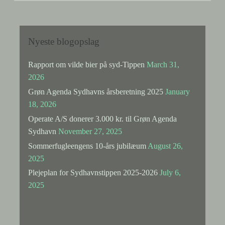
Årsberetning
2024
Nyeste blogopslag
Rapport om vilde bier på syd-Tippen
March 31,
2026
Grøn Agenda Sydhavns årsberetning 2025
January
18, 2026
Operate A/S donerer 3.000 kr. til Grøn Agenda
Sydhavn
November 27, 2025
Sommerfugleengens 10-års jubilæum
August 26,
2025
Plejeplan for Sydhavnstippen 2025-2026
July 6,
2025