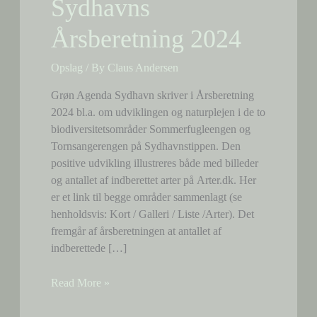
Sydhavns
Årsberetning 2024
Opslag
/ By
Claus Andersen
Grøn Agenda Sydhavn skriver i Årsberetning
2024 bl.a. om udviklingen og naturplejen i de to
biodiversitetsområder Sommerfugleengen og
Tornsangerengen på Sydhavnstippen. Den
positive udvikling illustreres både med billeder
og antallet af indberettet arter på Arter.dk. Her
er et link til begge områder sammenlagt (se
henholdsvis: Kort / Galleri / Liste /Arter). Det
fremgår af årsberetningen at antallet af
indberettede […]
Grøn
Read More »
Agenda
Sydhavns