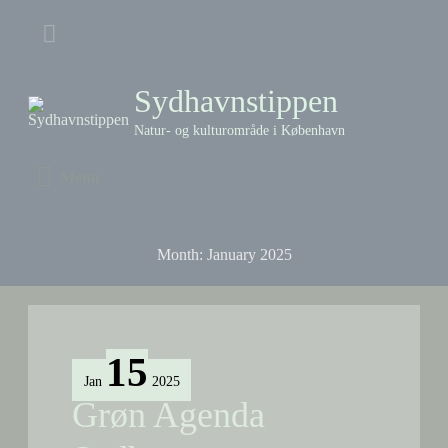
Skip
Above
to
content
Header
Sydhavnstippen
Natur- og kulturområde i København
Menu
Menu
Month:
January 2025
15
Jan
2025
Grøn Agenda