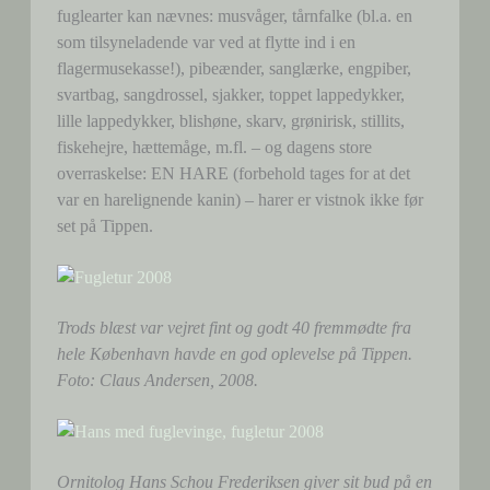
fuglearter kan nævnes: musvåger, tårnfalke (bl.a. en
som tilsyneladende var ved at flytte ind i en
flagermusekasse!), pibeænder, sanglærke, engpiber,
svartbag, sangdrossel, sjakker, toppet lappedykker,
lille lappedykker, blishøne, skarv, grønirisk, stillits,
fiskehejre, hættemåge, m.fl. – og dagens store
overraskelse: EN HARE (forbehold tages for at det
var en harelignende kanin) – harer er vistnok ikke før
set på Tippen.
Trods blæst var vejret fint og godt 40 fremmødte fra
hele København havde en god oplevelse på Tippen.
Foto: Claus Andersen, 2008.
Ornitolog Hans Schou Frederiksen giver sit bud på en