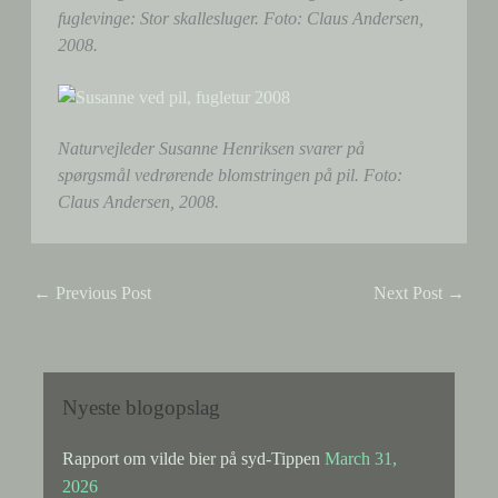
fuglevinge: Stor skallesluger. Foto: Claus Andersen,
2008.
Naturvejleder Susanne Henriksen svarer på
spørgsmål vedrørende blomstringen på pil. Foto:
Claus Andersen, 2008.
←
Previous Post
Next Post
→
Nyeste blogopslag
Rapport om vilde bier på syd-Tippen
March 31,
2026