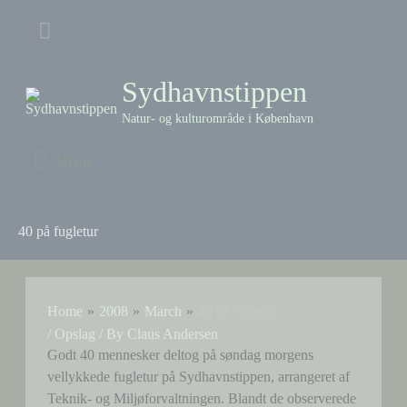
Skip
Above
to
content
Header
Sydhavnstippen
Natur- og kulturområde i København
Menu
Menu
40 på fugletur
Home
2008
March
40 på fugletur
/
Opslag
/ By
Claus Andersen
Godt 40 mennesker deltog på søndag morgens
vellykkede fugletur på Sydhavnstippen, arrangeret af
Teknik- og Miljøforvaltningen. Blandt de observerede