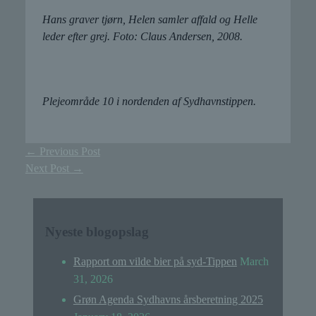
Hans graver tjørn, Helen samler affald og Helle
leder efter grej. Foto: Claus Andersen, 2008.
Plejeområde 10 i nordenden af Sydhavnstippen.
←
Previous Post
Next Post
→
Nyeste blogopslag
Rapport om vilde bier på syd-Tippen
March
31, 2026
Grøn Agenda Sydhavns årsberetning 2025