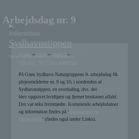
Skip
to
Above
Arbejdsdag nr. 9
Header
content
Sydhavnstippen
Home
2008
August
Arbejdsdag nr. 9
Natur- og kulturområde i København
/
Opslag
/ By
Claus Andersen
Menu
Menu
På Grøn Sydhavn Naturgruppens 9. arbejdsdag fik
plejeområderne nr. 9 og 10, i nordenden af
Sydhavnstippen, en overhaling, dvs. der
blev opgravet hvidtjørn og fjernet henkastet affald.
Der var seks fremmødte. Kommende arbejdsdatoer
og information findes på ‘
Naturgruppens
hjemmeside
‘ (findes også under Links).