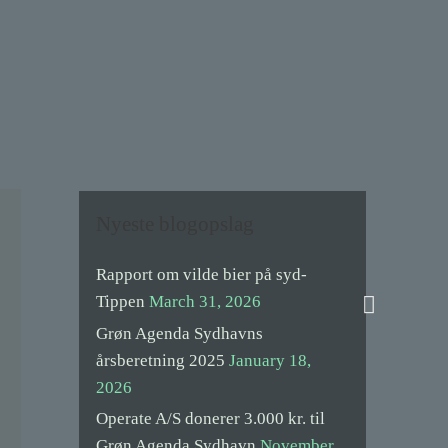
Nyeste blogopslag
Rapport om vilde bier på syd-
Search
Tippen
March 31, 2026
Grøn Agenda Sydhavns
årsberetning 2025
January 18,
2026
Operate A/S donerer 3.000 kr. til
Grøn Agenda Sydhavn
November