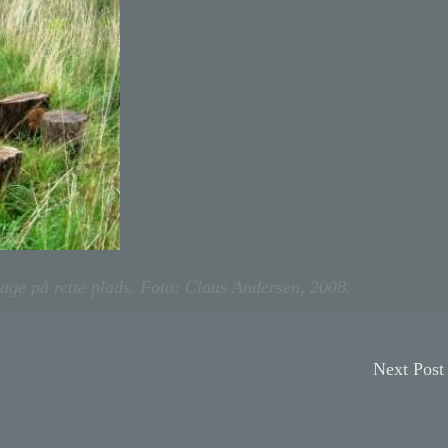
bage på rette plads. Foto: Claus Andersen, 2008.
Next Pos