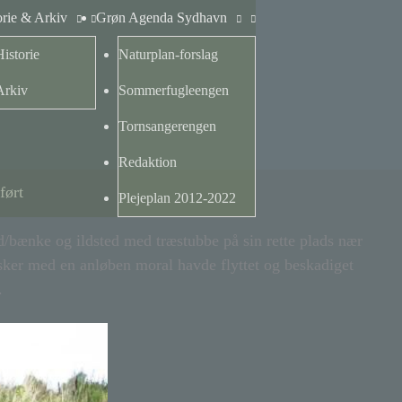
orie & Arkiv
Grøn Agenda Sydhavn
Historie
Naturplan-forslag
Arkiv
Sommerfugleengen
Tornsangerengen
Redaktion
ført
Plejeplan 2012-2022
/bænke og ildsted med træstubbe på sin rette plads nær
ker med en anløben moral havde flyttet og beskadiget
t.