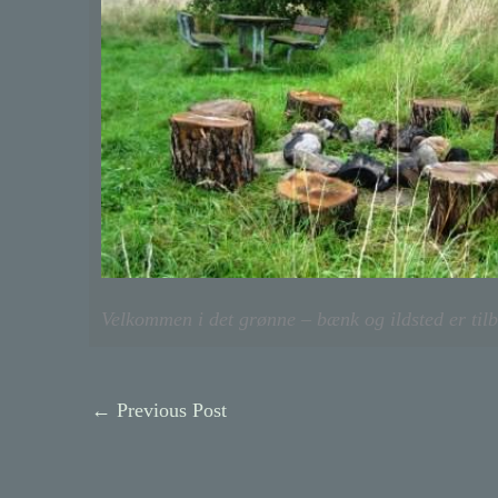
Velkommen i det grønne – bænk og ildsted er til
←
Previous Post