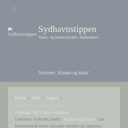
Skip
Above
to
content
Header
Sydhavnstippen
Natur- og kulturområde i København
Menu
Menu
Nyheder: ‘Kloden og lokalt’
Home
2008
August
Nyheder: ‘Kloden og lokalt’
/
Opslag
/ By
Claus Andersen
I menuen Nyheder, under ‘
Kloden og Lokalt
‘ kan
interesserede finde udvalgte artikler og rapporter