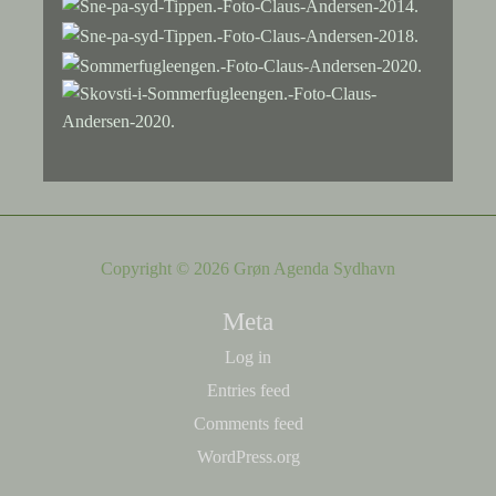
Copyright © 2026 Grøn Agenda Sydhavn
Meta
Log in
Entries feed
Comments feed
WordPress.org