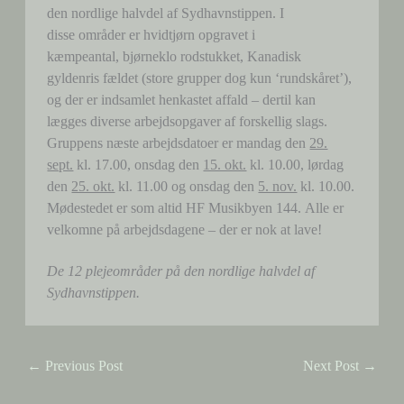
den nordlige halvdel af Sydhavnstippen. I
disse områder er hvidtjørn opgravet i
kæmpeantal, bjørneklo rodstukket, Kanadisk
gyldenris fældet (store grupper dog kun ‘rundskåret’),
og der er indsamlet henkastet affald – dertil kan
lægges diverse arbejdsopgaver af forskellig slags.
Gruppens næste arbejdsdatoer er mandag den
29.
sept.
kl. 17.00, onsdag den
15. okt.
kl. 10.00, lørdag
den
25. okt.
kl. 11.00 og onsdag den
5. nov.
kl. 10.00.
Mødestedet er som altid HF Musikbyen 144. Alle er
velkomne på arbejdsdagene – der er nok at lave!
De 12 plejeområder på den nordlige halvdel af
Sydhavnstippen.
←
Previous Post
Next Post
→