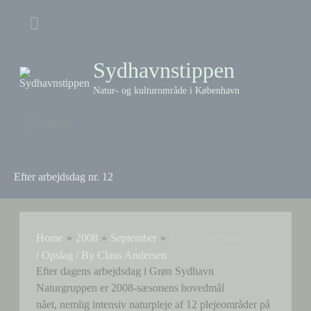
Skip
Above
to
content
Header
Sydhavnstippen
Natur- og kulturområde i København
Menu
Menu
Efter arbejdsdag nr. 12
Home
2008
September
Efter arbejdsdag nr. 12
/
Opslag
/ By
Claus Andersen
Efter dagens arbejdsdag i Grøn Sydhavn
Naturgruppen er 2008-sæsonens hovedmål
nået, nemlig intensiv naturpleje af 12 plejeområder på