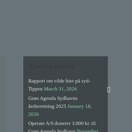
Nyeste blogopslag
a
Rapport om vilde bier på syd-
Search
Tippen
March 31, 2026
Grøn Agenda Sydhavns
årsberetning 2025
January 18,
2026
Operate A/S donerer 3.000 kr. til
Grøn Agenda Sydhavn
November