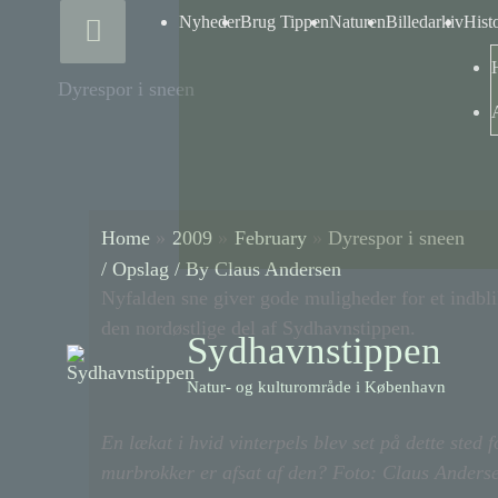
Skip
Above
Nyheder
Brug Tippen
Naturen
Billedarkiv
Hist
to
content
Header
Dyrespor i sneen
Home
2009
February
Dyrespor i sneen
/
Opslag
/ By
Claus Andersen
Nyfalden sne giver gode muligheder for et indbli
den nordøstlige del af Sydhavnstippen.
Sydhavnstippen
Natur- og kulturområde i København
En lækat i hvid vinterpels blev set på dette sted 
murbrokker er afsat af den? Foto: Claus Anderse