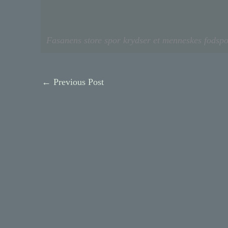
Fasanens store spor krydser et menneskes fodspo
←
Previous Post