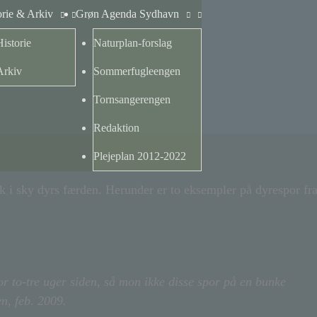
orie & Arkiv
Grøn Agenda Sydhavn
Historie
Naturplan-forslag
Arkiv
Sommerfugleengen
Tornsangerengen
Redaktion
Plejeplan 2012-2022
k i sky dyrs færden. Herunder er to eksempler på dyrespor fr
for to-tre uger siden, så mon ikke disse spor på en bunke
n, feb. 2009.