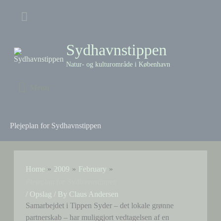
Skip
Above
to
content
Header
Sydhavnstippen
Natur- og kulturområde i København
Menu
Menu
Plejeplan for Sydhavnstippen
Home
2009
February
Plejeplan for Sydhavnstippen
/
Opslag
/ By
Claus Andersen
Samarbejdet i Tippen Syder – det lokale grønne
partnerskab – har muliggjort vedtagelsen af en