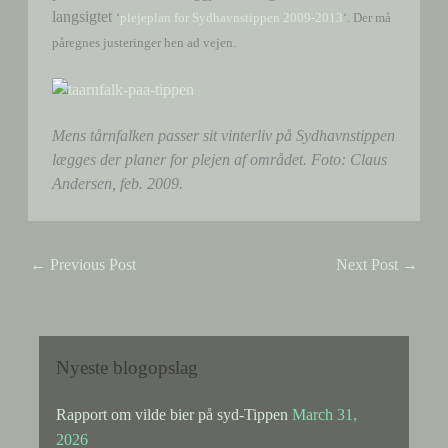
langsigtet
‘
plejeplan for Sydhavnstippen 2009-2013
‘. Der må
påregnes justeringer hen ad vejen.
Mens tårnfalken passer sit vinterliv på Sydhavnstippen
lægges der planer for plejen af området. Foto: Claus
Andersen, feb. 2009.
←
Previous Post
Next Post
→
Nyeste blogopslag
Rapport om vilde bier på syd-Tippen
March 31,
2026