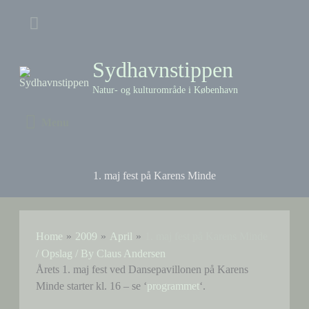
Skip
Above
to
content
Header
Sydhavnstippen
Natur- og kulturområde i København
Menu
Menu
1. maj fest på Karens Minde
Home
2009
April
1. maj fest på Karens Minde
/
Opslag
/ By
Claus Andersen
Årets 1. maj fest ved Dansepavillonen på Karens
Minde starter kl. 16 – se ‘
programmet
‘.