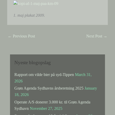
1. maj plakat 2009.
←
Previous Post
Next Post
→
Nyeste blogopslag
Rapport om vilde bier på syd-Tippen
March 31,
2026
Grøn Agenda Sydhavns årsberetning 2025
January
18, 2026
Operate A/S donerer 3.000 kr. til Grøn Agenda
Sydhavn
November 27, 2025