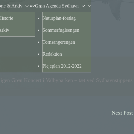
orie & Arkiv
Grøn Agenda Sydhavn
Historie
Naturplan-forslag
Arkiv
Sommerfugleengen
Tornsangerengen
Redaktion
Plejeplan 2012-2022
er igen Grøn Koncert i Valbyparken – tæt ved Sydhavnstippens
Next Pos