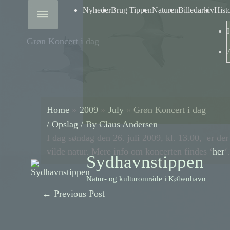
Skip
Above
Nyheder
Brug Tippen
Naturen
Billedarkiv
Hist
to
content
Header
Grøn Koncert i dag
Home
2009
July
Grøn Koncert i dag
/
Opslag
/ By
Claus Andersen
I dag søndag den 26. juli 2009, kl. 13.00, er d
vilde natur. Mere info om koncerten findes ‘
her
‘.
Sydhavnstippen
Natur- og kulturområde i København
←
Previous Post