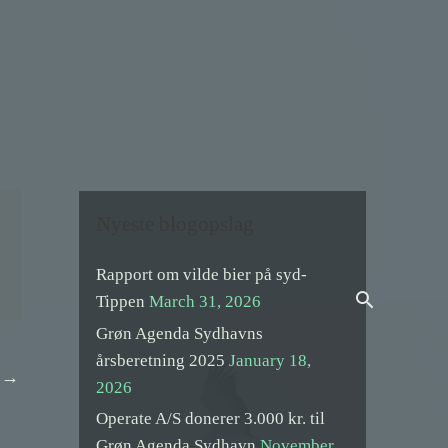
Nyeste blogopslag
Rapport om vilde bier på syd-
Search
Tippen
March 31, 2026
Grøn Agenda Sydhavns
årsberetning 2025
January 18,
t
→
2026
Operate A/S donerer 3.000 kr. til
Grøn Agenda Sydhavn
November