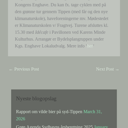
Kongens Enghave. Du kan fx. tage cyklen med på
den grønne tur gennem Tippen (med får og den nye
klimanaturskole), haveforeningerne mv. Mødestedet
er Klimanaturskolen v/ Fragtvej. Turene afsluttes kl.
15.30 med
Idécafe
i Pavillonen ved Karens Minde
Kulturhus. Arrangør er Bydelsplangruppen under
Kgs. Enghave Lokaludvalg. Mere info ‘
her
‘
←
Previous Post
Next Post
→
Nyeste blogopslag
Rapport om vilde bier på syd-Tippen
March 31,
2026
Grøn Agenda Sydhavns årsberetning 2025
January