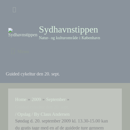
Skip
Above
to
content
Header
Sydhavnstippen
Natur- og kulturområde i København
Menu
Menu
Guided cykeltur den 20. sept.
Home
2009
September
Guided cykeltur den 20. sept.
/
Opslag
/ By
Claus Andersen
Søndag d. 20. september 2009 kl. 13.30-15.00 kan
du gratis tage med en af de guidede ture gennem