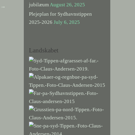
jubilæum
August 26, 2025
t
→
Plejeplan for Sydhavnstippen
2025-2026
July 6, 2025
Landskabet