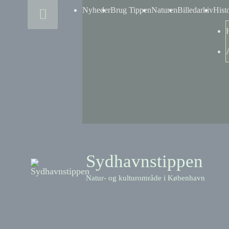
Skip
Above
Nyheder
Brug Tippen
Naturen
Billedarkiv
Hist
to
content
Header
Sydhavnstippen
Natur- og kulturområde i København