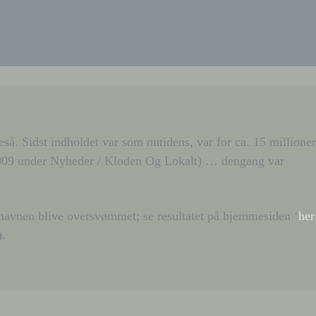
så. Sidst indholdet var som nutidens, var for ca. 15 millioner
t. 2009 under Nyheder / Kloden Og Lokalt) … dengang var
ydhavnen blive oversvømmet; se resultatet på hjemmesiden ‘
her
).