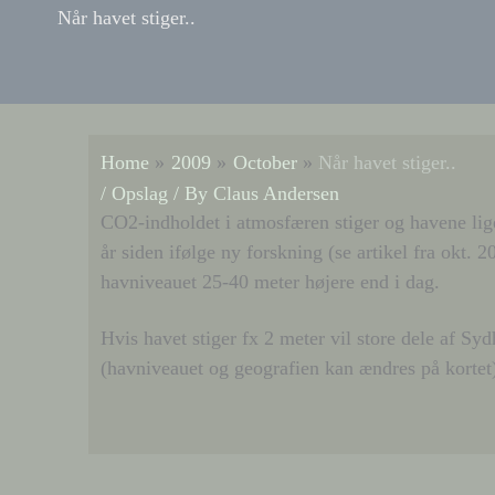
Når havet stiger..
Home
2009
October
Når havet stiger..
/
Opslag
/ By
Claus Andersen
CO2-indholdet i atmosfæren stiger og havene lige
år siden ifølge ny forskning (se artikel fra ok
havniveauet 25-40 meter højere end i dag.
Hvis havet stiger fx 2 meter vil store dele af S
(havniveauet og geografien kan ændres på kortet