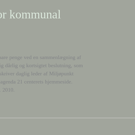
tor kommunal
are penge ved en sammenlægning af
g dårlig og kortsigtet beslutning, som
river daglig leder af Miljøpunkt
å agenda 21 centerets hjemmeside.
. 2010.