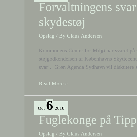
Forvaltningens sva
bommert
skydestøj
Opslag
/ By
Claus Andersen
Kommunens Center for Miljø har svaret på 
støjgodkendelsen af Københavns Skyttecente
svar‘. Grøn Agenda Sydhavn vil diskutere s
Forvaltningens
Read More »
svar
vedrørende
6
skydestøj
Oct
2010
Fuglekonge på Tip
Opslag
/ By
Claus Andersen