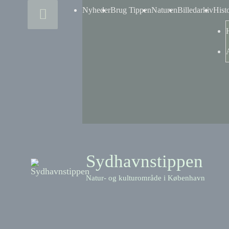
Skip
Above
Nyheder
Brug Tippen
Naturen
Billedarkiv
Hist
to
content
Header
Sydhavnstippen
Natur- og kulturområde i København