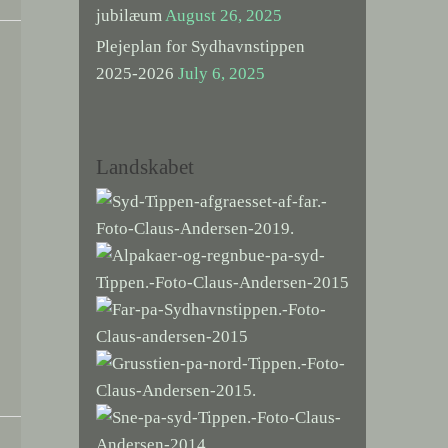
jubilæum
August 26, 2025
Plejeplan for Sydhavnstippen
2025-2026
July 6, 2025
Landskabet