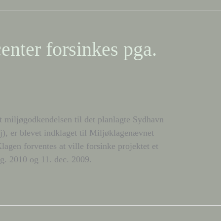
nter forsinkes pga.
 miljøgodkendelsen til det planlagte Sydhavn
, er blevet indklaget til Miljøklagenævnet
gen forventes at ville forsinke projektet et
ug. 2010 og 11. dec. 2009.