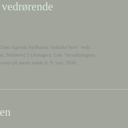
r vedrørende
Grøn Agenda Sydhavns ‘kritiske brev‘ vedr.
r, Selinevej 5 (Amager). Læs ‘forvaltningens
varet på næste møde d. 9. nov. 2010.
pen