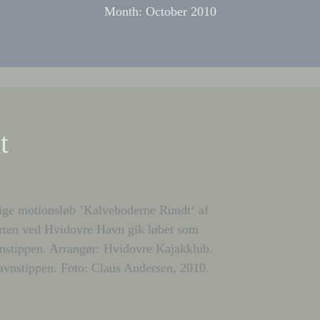
Month:
October 2010
t
srige motionsløb ’Kalveboderne Rundt‘ af
tarten ved Hvidovre Havn gik løbet som
nstippen. Arrangør: Hvidovre Kajakklub.
vnstippen. Foto: Claus Andersen, 2010.