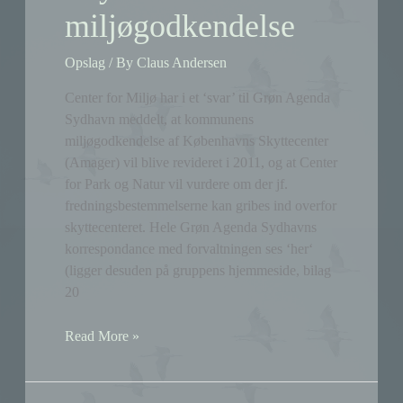
miljøgodkendelse
Opslag
/ By
Claus Andersen
Center for Miljø har i et ‘svar’ til Grøn Agenda
Sydhavn meddelt, at kommunens
miljøgodkendelse af Københavns Skyttecenter
(Amager) vil blive revideret i 2011, og at Center
for Park og Natur vil vurdere om der jf.
fredningsbestemmelserne kan gribes ind overfor
skyttecenteret. Hele Grøn Agenda Sydhavns
korrespondance med forvaltningen ses ‘her‘
(ligger desuden på gruppens hjemmeside, bilag
20
Revision
Read More »
af
Københavns
Skyttecenters