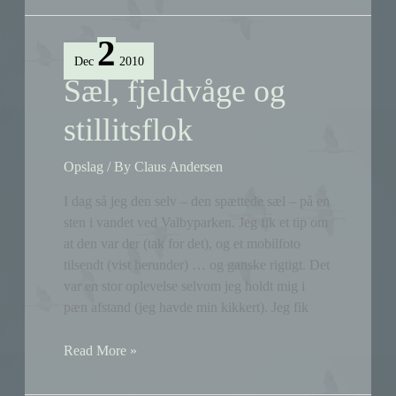
Frank
Jensen
2
om
Dec
2010
lokalt
Sæl, fjeldvåge og
miljøarbejde
stillitsflok
Opslag
/ By
Claus Andersen
I dag så jeg den selv – den spættede sæl – på en
sten i vandet ved Valbyparken. Jeg fik et tip om
at den var der (tak for det), og et mobilfoto
tilsendt (vist herunder) … og ganske rigtigt. Det
var en stor oplevelse selvom jeg holdt mig i
pæn afstand (jeg havde min kikkert). Jeg fik
Sæl,
Read More »
fjeldvåge
og