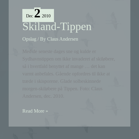
stillitsflok
2
Dec
2010
Skiland-Tippen
Opslag
/ By
Claus Andersen
Med de seneste dages sne og kulde er
Sydhavnstippen om ikke invaderet af skiløbere,
så i hvertfald benyttet af mange … det kan
varmt anbefales. Gående opfordres til ikke at
træde i skisporene. Glade solbeskinnede
morgen-skiløbere på Tippen. Foto: Claus
Andersen, dec. 2010.
Skiland-
Read More »
Tippen