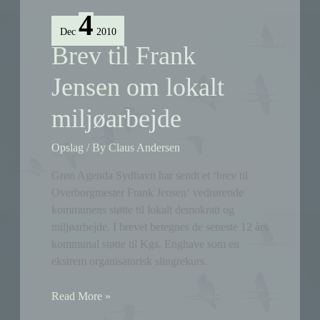
4
Dec
2010
Brev til Frank
Jensen om lokalt
miljøarbejde
Opslag
/ By
Claus Andersen
Grøn Agenda Sydhavn har sendt et ‘brev til
Overborgmester Frank Jensen‘ vedrørende
kommunens støtte til lokalt demokrati og
miljøarbejde. I brevet betegnes de seneste 12 års
kommunal støtte til Kgs. Enghave som en
ekstrem organisatorisk slingrekurs.
Brev
Read More »
til