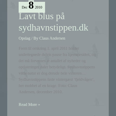
8
miljøgodkendelse
Dec
2010
Lavt blus på
sydhavnstippen.dk
Opslag
/ By
Claus Andersen
Frem til omkring 1. april 2011 holder
undertegnede delvis pause fra hjemmesiden, og
det må forventes at antallet af nyheder og
opdateringer daler betydeligt. Sydhavnstippens
vilde natur er dog derude hele vinteren…
Sydhavnstippens faste vintergæst ‘fjeldvågen‘,
her mobbet af en krage. Foto: Claus
Andersen, december 2010.
Lavt
Read More »
blus