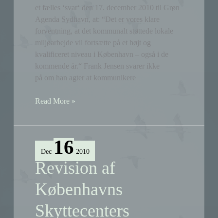
et fælles ‘svar‘ den 17. december 2010 til Grøn
Agenda Sydhavn, at: “Det er vores klare
forventning, at det kommunalt støttede lokale
miljøarbejde vil fortsætte på et højt og
kvalificeret niveau i København – også i de
kommende år.“ Frank Jensen svarer ikke
på om han agter at kommunikere
Svar
Read More »
fra
Frank
Jensen
16
vedr.
Dec
2010
lokalt
Revision af
miljøarbejde
Københavns
Skyttecenters