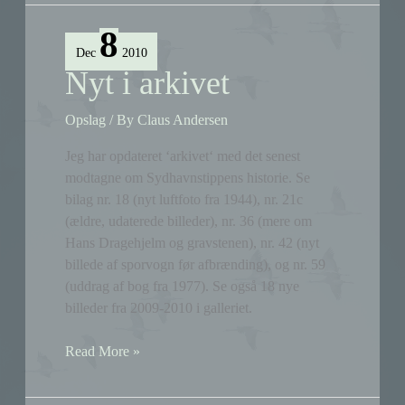
på
sydhavnstippen.dk
8
Dec
2010
Nyt i arkivet
Opslag
/ By
Claus Andersen
Jeg har opdateret ‘arkivet‘ med det senest
modtagne om Sydhavnstippens historie. Se
bilag nr. 18 (nyt luftfoto fra 1944), nr. 21c
(ældre, udaterede billeder), nr. 36 (mere om
Hans Dragehjelm og gravstenen), nr. 42 (nyt
billede af sporvogn før afbrænding), og nr. 59
(uddrag af bog fra 1977). Se også 18 nye
billeder fra 2009-2010 i galleriet.
Nyt
Read More »
i
arkivet