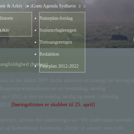
orie & Arkiv
Grøn Agenda Sydhavn
Historie
Naturplan-forslag
Arkiv
Sommerfugleengen
Tornsangerengen
Redaktion
mangfoldighed (høring)
Plejeplan 2012-2022
n, at der inden 2007 skulle udvikles en strategi for biologis
 Borgerrepræsentationen en ny beslutning, nemlig
 nu i 2011 er den så endelig færdig og sendt i offentlig
l 2011
[høringsfristen er skubbet til 25. april]
.
porten, selvom det understreges at: “
De undersøgte områder
lejes af Københavns Kommune. Derfor er arealer som f.eks.