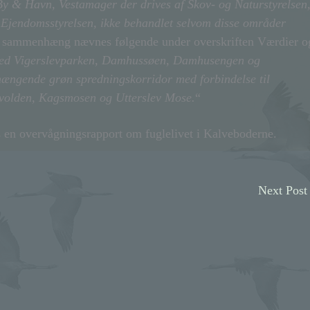
By & Havn, Vestamager der drives af Skov- og Naturstyrelsen
 Ejendomsstyrelsen, ikke behandlet selvom disse områder
 sammenhæng nævnes følgende under overskriften Værdier o
d Vigerslevparken, Damhussøen, Damhusengen og
ængende grøn spredningskorridor med forbindelse til
tvolden, Kagsmosen og Utterslev Mose.
“
des en overvågningsrapport om fuglelivet i Kalveboderne.
Next Pos