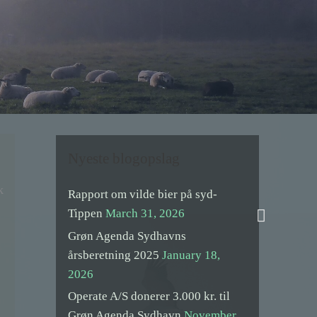
Nyeste blogopslag
k
Rapport om vilde bier på syd-
Search
Tippen
March 31, 2026
Grøn Agenda Sydhavns
årsberetning 2025
January 18,
2026
Operate A/S donerer 3.000 kr. til
Grøn Agenda Sydhavn
November