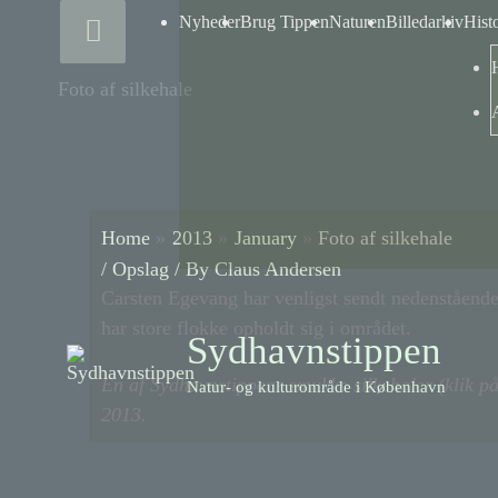
Skip
Above
Nyheder
Brug Tippen
Naturen
Billedarkiv
Hist
to
content
Header
Foto af silkehale
Home
2013
January
Foto af silkehale
/
Opslag
/ By
Claus Andersen
Carsten Egevang har venligst sendt nedenstående 
har store flokke opholdt sig i området.
Sydhavnstippen
En af Sydhavnstippens smukke silkehaler (klik på
Natur- og kulturområde i København
2013.