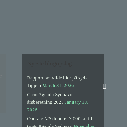
Nyeste blogopslag
r
Rapport om vilde bier på syd-
Search
Tippen
March 31, 2026
Grøn Agenda Sydhavns
årsberetning 2025
January 18,
2026
Operate A/S donerer 3.000 kr. til
Grøn Agenda Sydhavn
November