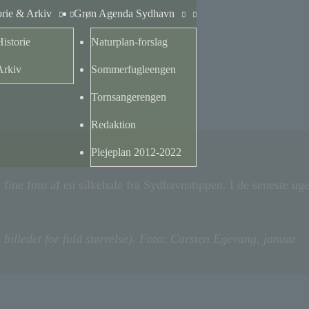
orie & Arkiv
Grøn Agenda Sydhavn
Historie
Naturplan-forslag
Arkiv
Sommerfugleengen
Tornsangerengen
Redaktion
Plejeplan 2012-2022
fine foto af en silkehale fra Sydhavnstippen. I de seneste uge
 billedet for fuld størrelse). Foto: Carsten Egevang, januar