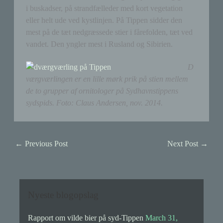
i buskadser, på strandfælleder med kort vegetation
eller helt ude ved kystlinjen. På Tippen sidder den
mest på de tæt nedgræssede stier i fårefolden, tæt ved
vandet. Den yngler mest i Rusland og Sibirien.
D
værgværlingen er en lille mørk prik på stien mellem
de to grupper af ornitologer på Sydhavnstippens
sydspids. Foto: Claus Andersen, nov. 2014.
←
Previous Post
Next Post
→
Nyeste blogopslag
Rapport om vilde bier på syd-Tippen
March 31,