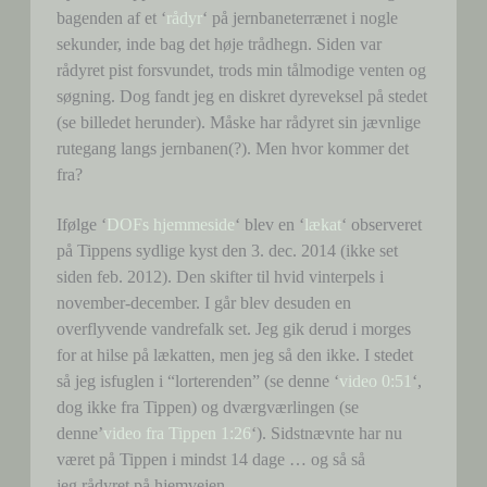
bagenden af et ‘
rådyr
‘ på jernbaneterrænet i nogle
sekunder, inde bag det høje trådhegn. Siden var
rådyret pist forsvundet, trods min tålmodige venten og
søgning. Dog fandt jeg en diskret dyreveksel på stedet
(se billedet herunder). Måske har rådyret sin jævnlige
rutegang langs jernbanen(?). Men hvor kommer det
fra?
Ifølge ‘
DOFs hjemmeside
‘ blev en ‘
lækat
‘ observeret
på Tippens sydlige kyst den 3. dec. 2014 (ikke set
siden feb. 2012). Den skifter til hvid vinterpels i
november-december. I går blev desuden en
overflyvende vandrefalk set. Jeg gik derud i morges
for at hilse på lækatten, men jeg så den ikke. I stedet
så jeg isfuglen i “lorterenden” (se denne ‘
video 0:51
‘,
dog ikke fra Tippen) og dværgværlingen (se
denne’
video fra Tippen 1:26
‘). Sidstnævnte har nu
været på Tippen i mindst 14 dage … og så så
jeg rådyret på hjemvejen.