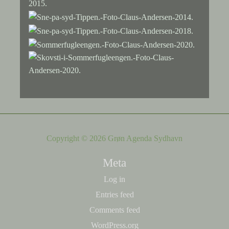
Copyright © 2026 Grøn Agenda Sydhavn
Meta
Log in
Entries feed
Comments feed
WordPress.org