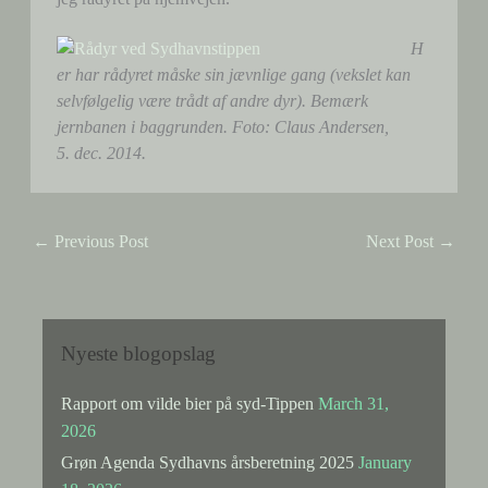
H
er har rådyret måske sin jævnlige gang (vekslet kan
selvfølgelig være trådt af andre dyr). Bemærk
jernbanen i baggrunden. Foto: Claus Andersen,
5. dec. 2014.
←
Previous Post
Next Post
→
Nyeste blogopslag
Rapport om vilde bier på syd-Tippen
March 31,
2026
Grøn Agenda Sydhavns årsberetning 2025
January