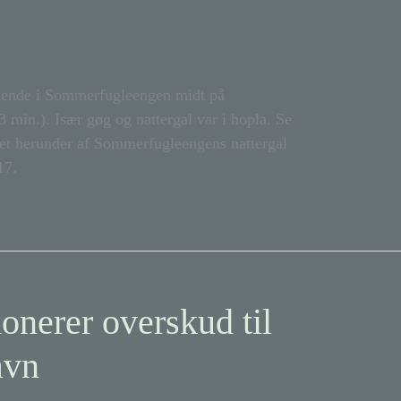
llende i Sommerfugleengen midt på
 min.). Især gøg og nattergal var i hopla. Se
det herunder af Sommerfugleengens nattergal
17.
onerer overskud til
avn