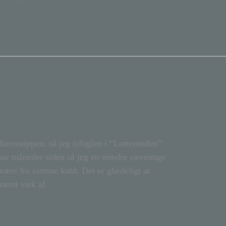
avnstippen, så jeg isfuglen i “Lorterenden”
 par måneder siden så jeg en mindre ræveunge
være fra samme kuld. Det er glædeligt at
skræmt væk af