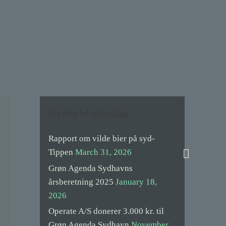
Nyeste blogopslag
Rapport om vilde bier på syd-
Search
Tippen
March 31, 2026
Grøn Agenda Sydhavns
årsberetning 2025
January 18,
2026
Operate A/S donerer 3.000 kr. til
Grøn Agenda Sydhavn
November