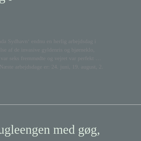
nda Sydhavn‘ endnu en herlig arbejdsdag i
 af de invasive gyldenris og bjørneklo,
var seks fremmødte og vejret var perfekt …
Næste arbejdsdage er: 24. juni, 19. august, 2.
gleengen med gøg,