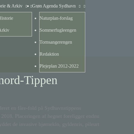
orie & Arkiv
Grøn Agenda Sydhavn
Historie
Naturplan-forslag
Arkiv
Sommerfugleengen
Tornsangerengen
Redaktion
Plejeplan 2012-2022
nord-Tippen
leret en fåre-fold på Sydhavnstippens
et 2018. Placeringen af hegnet foreligger endnu
yddet de invasive bjørneklo, gyldenris, pileurt