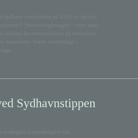
a Sydhavn overskuddet på 3.411 kr. fra den
 ceremoni i ‘Sommerfugleengen‘ – som støtte
e billeder fra overrækkelsen på festivalens
r donationen. Næste arbejdsdage i
begge
ved Sydhavnstippen
or indhegnet hundeløbegård ved