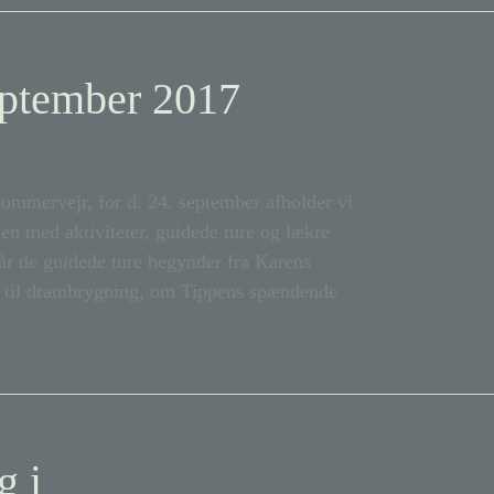
eptember 2017
ervejr, for d. 24. september afholder vi
en med aktiviteter, guidede ture og lækre
r de guidede ture begynder fra Karens
er til drambrygning, om Tippens spændende
g i