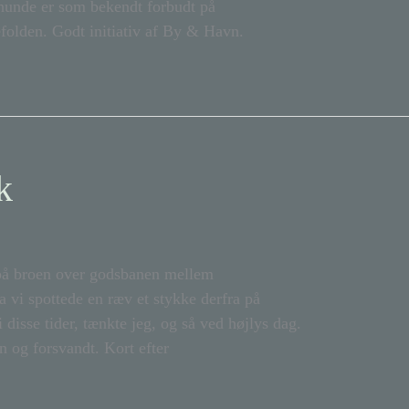
 hunde er som bekendt forbudt på
folden. Godt initiativ af By & Havn.
k
 på broen over godsbanen mellem
vi spottede en ræv et stykke derfra på
 disse tider, tænkte jeg, og så ved højlys dag.
 og forsvandt. Kort efter