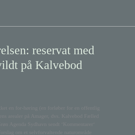
relsen: reservat med
vildt på Kalvebod
et en for-høring (en forløber for en offentlig
sens arealer på Amager, dvs. Kalvebod Fælled
ar Grøn Agenda Sydhavn sendt ‘Kommentarer‘
forslag om et selvforvaltende naturområde