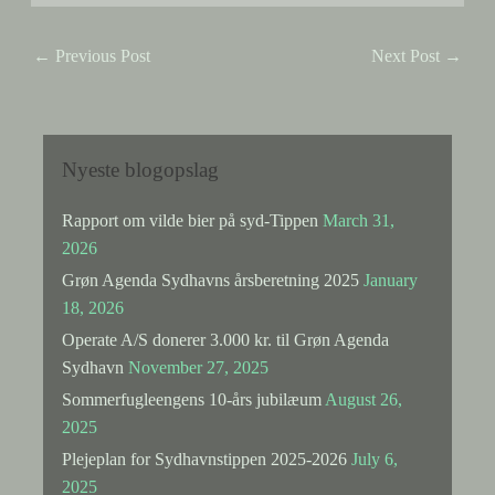
←
Previous Post
Next Post
→
Nyeste blogopslag
Rapport om vilde bier på syd-Tippen
March 31,
2026
Grøn Agenda Sydhavns årsberetning 2025
January
18, 2026
Operate A/S donerer 3.000 kr. til Grøn Agenda
Sydhavn
November 27, 2025
Sommerfugleengens 10-års jubilæum
August 26,
2025
Plejeplan for Sydhavnstippen 2025-2026
July 6,
2025