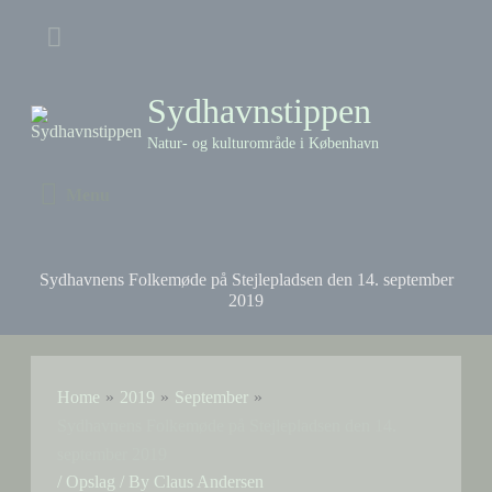
Skip
Above
to
content
Header
Sydhavnstippen
Natur- og kulturområde i København
Menu
Menu
Sydhavnens Folkemøde på Stejlepladsen den 14. september
2019
Home
2019
September
Sydhavnens Folkemøde på Stejlepladsen den 14.
september 2019
/
Opslag
/ By
Claus Andersen