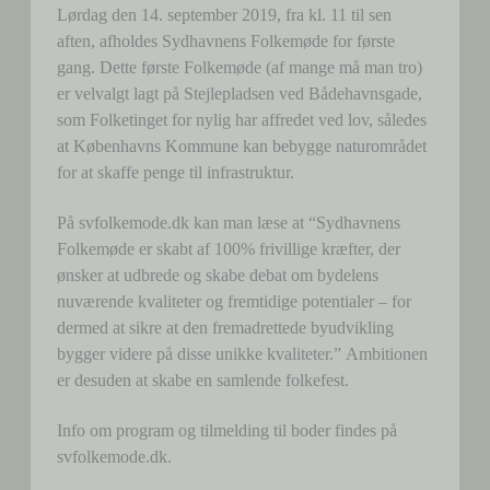
Lørdag den 14. september 2019, fra kl. 11 til sen
aften, afholdes Sydhavnens Folkemøde for første
gang. Dette første Folkemøde (af mange må man tro)
er velvalgt lagt på Stejlepladsen ved Bådehavnsgade,
som Folketinget for nylig har affredet ved lov, således
at Københavns Kommune kan bebygge naturområdet
for at skaffe penge til infrastruktur.
På svfolkemode.dk kan man læse at “Sydhavnens
Folkemøde er skabt af 100% frivillige kræfter, der
ønsker at udbrede og skabe debat om bydelens
nuværende kvaliteter og fremtidige potentialer – for
dermed at sikre at den fremadrettede byudvikling
bygger videre på disse unikke kvaliteter.” Ambitionen
er desuden at skabe en samlende folkefest.
Info om program og tilmelding til boder findes på
svfolkemode.dk.