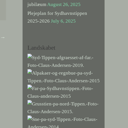
jubilæum
August 26, 2025
Plejeplan for Sydhavnstippen
2025-2026
July 6, 2025
t
→
Landskabet