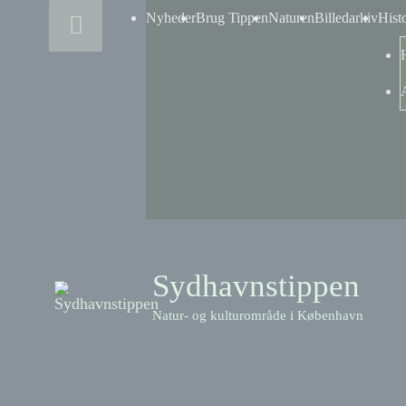
Skip
Above
Nyheder
Brug Tippen
Naturen
Billedarkiv
Hist
to
content
Header
Sydhavnstippen
Natur- og kulturområde i København