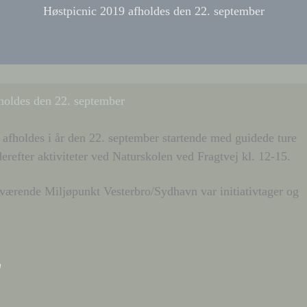
Høstpicnic 2019 afholdes den 22. september
holdes den 22. september
 afholdes i år den 22. september startende med guidede ture
erefter aktiviteter ved Naturskolen ved Fragtvej kl. 12-15.
værende Miljøpunkt Vesterbro/Sydhavn var initiativtager og
g