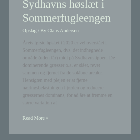
Sydhavns høslæt i
Sommerfugleengen
Opslag
/ By
Claus Andersen
Årets første høslæt i 2020 er vel overstået i
Sommerfugleengen, dvs. det indhegnede
område (uden får) midt på Sydhavnstippen. De
dominerende græsser o.a. er slået, revet
sammen og fjernet fra de solåbne arealer.
Hensigten med plejen er at fjerne
næringsbelastningen i jorden og reducere
græssernes dominans, for ad åre at fremme en
større variation af
Grøn
Read More »
Agenda
Sydhavns