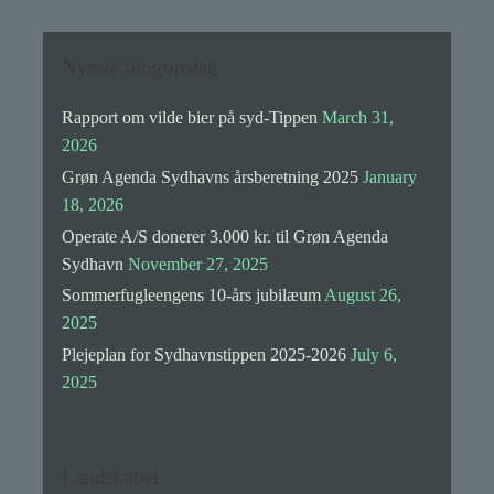
høslæt
i
Sommerfugleengen
Nyeste blogopslag
Rapport om vilde bier på syd-Tippen
March 31,
2026
Grøn Agenda Sydhavns årsberetning 2025
January
18, 2026
Operate A/S donerer 3.000 kr. til Grøn Agenda
Sydhavn
November 27, 2025
Sommerfugleengens 10-års jubilæum
August 26,
2025
Plejeplan for Sydhavnstippen 2025-2026
July 6,
2025
Landskabet