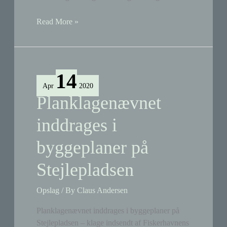
Hus
Read More »
nedbrændt
ved
Lorterenden
14
Apr
2020
Planklagenævnet
inddrages i
byggeplaner på
Stejlepladsen
Opslag
/ By
Claus Andersen
Planklagenævnet inddrages i byggeplaner på
Stejlepladsen – klage indsendt af Fiskerhavnens