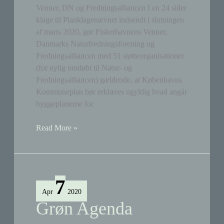
Venner, DN og Fredningsalliancen I en 24 sider
klage til Planklagenævnet indsendt i slutningen
af marts 2020, gør Fiskerhavnens Venner,
Danmarks Naturfredningsforening og
Fredningsalliancen med 51 støtteorganisationer
(for nylig omdøbt til Natur- og
Fredningsalliancen) gældende, at Københavns
Kommuneplan bør erklæres ugyldig hvad angår
byggeplanerne for
Planklagenævnet
Read More »
inddrages
i
byggeplaner
på
7
Stejlepladsen
Apr
2020
Grøn Agenda