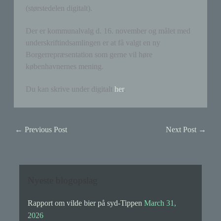
(størstedelen digitalt).
Der er kommunalvalg d. 16. november og målet med
underskriftindsamlingen er at få valgt en ny
Borgerrepræsentation som gerne vil høre
københavnernes mening.
Du kan skrive under digitalt
her
.
←
Previous Post
Next Post
→
Nyeste blogopslag
Rapport om vilde bier på syd-Tippen
March 31,
2026