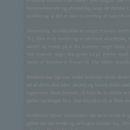
krabbens tilstand efter mødet med mågen. Det vi
hjemmehørende og almindelig langs de danske kys
krabber og at der er sket en bedring af naturtils
Almindelig strandkrabbe er meget tolerant overf
°C). Den er et rovdyr og er nærmest altædende, me
sandet og venter på at der kommer noget forbi, al
Om vinteren søger den gerne ud på dybere vand. 
resten af kanalen er frosset til. Det vidste stran
Krabben har ligesom andre krebsdyr deres skelet
ud af deres skal (dvs. skelet) og huden inden unde
regenerere deres lemmer, så hvis de fx mister et
gæller og bruger bl.a. sine klosakse til at åbne 
Krabberne bliver kønsmodne når de er to-tre år g
griber fat om hende og befrugter hendes æg. Der