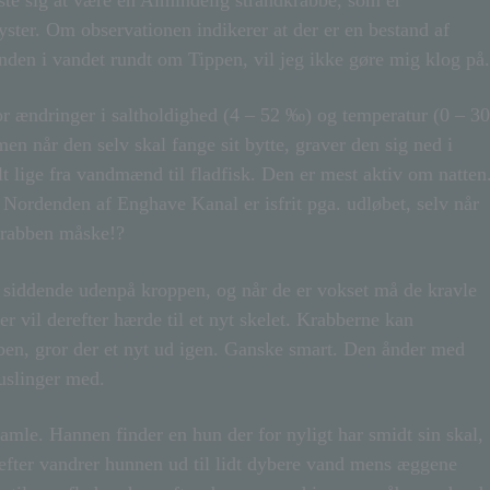
ste sig at være en Almindelig strandkrabbe, som er
ter. Om observationen indikerer at der er en bestand af
tanden i vandet rundt om Tippen, vil jeg ikke gøre mig klog på.
or ændringer i saltholdighed (4 – 52 ‰) og temperatur (0 – 30
n når den selv skal fange sit bytte, graver den sig ned i
t lige fra vandmænd til fladfisk. Den er mest aktiv om natten
Nordenden af Enghave Kanal er isfrit pga. udløbet, selv når
dkrabben måske!?
 siddende udenpå kroppen, og når de er vokset må de kravle
r vil derefter hærde til et nyt skelet. Krabberne kan
 ben, gror der et nyt ud igen. Ganske smart. Den ånder med
muslinger med.
amle. Hannen finder en hun der for nyligt har smidt sin skal,
efter vandrer hunnen ud til lidt dybere vand mens æggene