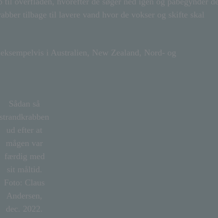
 til overfladen, hvorefter de søger ned igen og påbegynder de
abber tilbage til lavere vand hvor de vokser og skifte skal
 eksempelvis i Australien, New Zealand, Nord- og
Sådan så
strandkrabben
ud efter at
mågen var
færdig med
sit måltid.
Foto: Claus
Andersen,
dec. 2022.