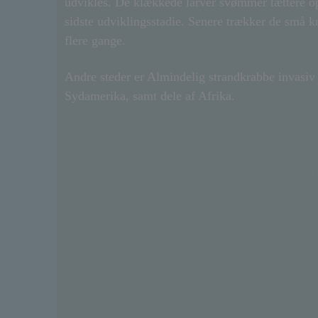
udvikles. De klækkede larver svømmer tættere op
sidste udviklingsstadie. Senere trækker de små kr
flere gange.
Andre steder er Almindelig strandkrabbe invasiv
Sydamerika, samt dele af Afrika.