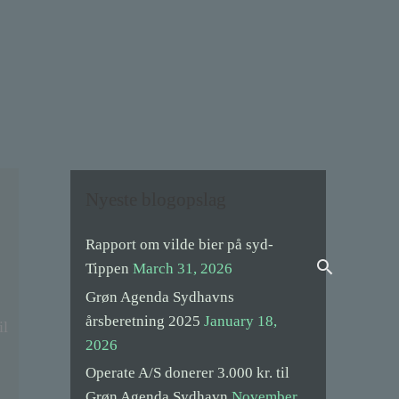
Nyeste blogopslag
Rapport om vilde bier på syd-
Search
Tippen
March 31, 2026
Grøn Agenda Sydhavns
årsberetning 2025
January 18,
il
2026
Operate A/S donerer 3.000 kr. til
Grøn Agenda Sydhavn
November