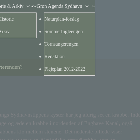
orie & Arkiv
Grøn Agenda Sydhavn
Historie
Naturplan-forslag
Arkiv
Sommerfugleengen
Tornsangerengen
Redaktion
rterenden?
Plejeplan 2012-2022
ngs Sydhavnstippens kyster har jeg aldrig set en krabbe. Indt
ange og æde en krabbe i nordenden af Enghave Kanal, også
abbens klo mellem stenene. Det nederste billede viser