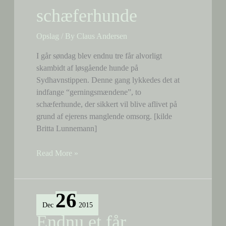
schæferhunde
Opslag
/ By
Claus Andersen
I går søndag blev endnu tre får alvorligt
skambidt af løsgående hunde på
Sydhavnstippen. Denne gang lykkedes det at
indfange “gerningsmændene”, to
schæferhunde, der sikkert vil blive aflivet på
grund af ejerens manglende omsorg. [kilde
Britta Lunnemann]
Tre
Read More »
får
skambidt
til
26
døde
Dec
2015
af
Endnu et får
to