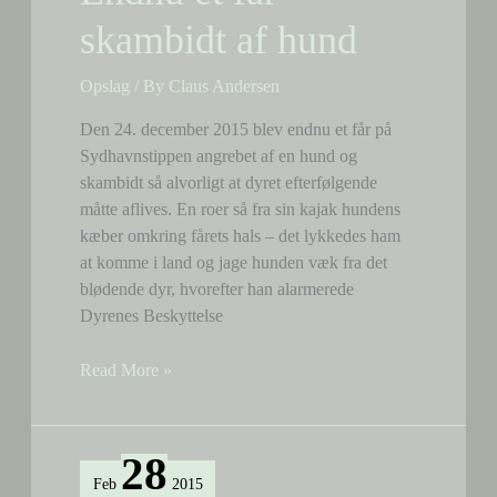
schæferhunde
skambidt af hund
Opslag
/ By
Claus Andersen
Den 24. december 2015 blev endnu et får på
Sydhavnstippen angrebet af en hund og
skambidt så alvorligt at dyret efterfølgende
måtte aflives. En roer så fra sin kajak hundens
kæber omkring fårets hals – det lykkedes ham
at komme i land og jage hunden væk fra det
blødende dyr, hvorefter han alarmerede
Dyrenes Beskyttelse
Endnu
Read More »
et
får
skambidt
28
af
Feb
2015