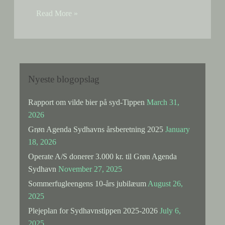
Løse
Read More »
hunde
i
folden:
Fire
får
Nyeste blogopslag
blev
skambidt
Rapport om vilde bier på syd-Tippen
March 31,
og
2026
måtte
Grøn Agenda Sydhavns årsberetning 2025
January
aflives
18, 2026
Operate A/S donerer 3.000 kr. til Grøn Agenda
Sydhavn
November 27, 2025
Sommerfugleengens 10-års jubilæum
August 26,
2025
Plejeplan for Sydhavnstippen 2025-2026
July 6,
2025