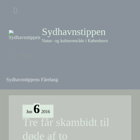
Skip
Above
to
content
Header
Sydhavnstippen
Natur- og kulturområde i København
Menu
Menu
Sydhavnstippens Fårelaug
6
Jun
2016
Tre får skambidt til
døde af to