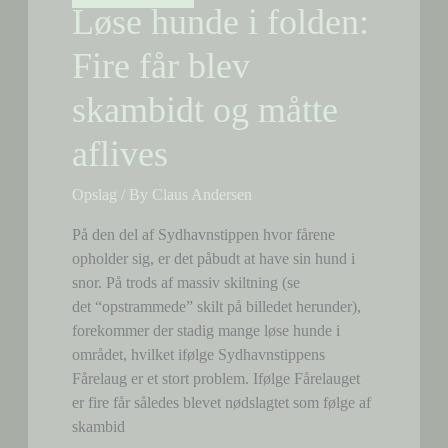
hund
Løse hunde i folden:
Fire får blev
skambidt og måtte
aflives
Opslag
/ By
Claus Andersen
På den del af Sydhavnstippen hvor fårene
opholder sig, er det påbudt at have sin hund i
snor. På trods af massiv skiltning (se
det “opstrammede” skilt på billedet herunder),
forekommer der stadig mange løse hunde i
området, hvilket ifølge Sydhavnstippens
Fårelaug er et stort problem. Ifølge Fårelauget
er fire får således blevet nødslagtet som følge af
skambid