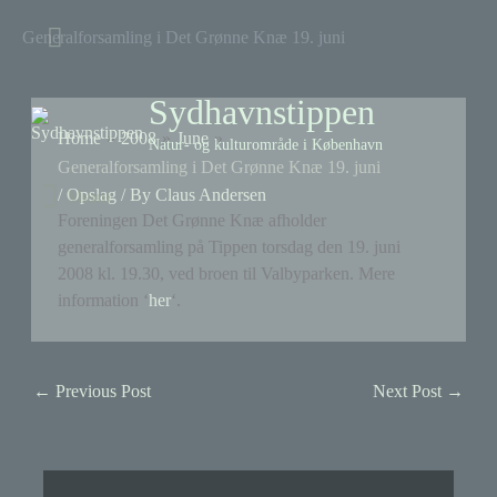
Skip
Above
Generalforsamling i Det Grønne Knæ 19. juni
to
content
Header
Sydhavnstippen
Home
2008
June
Natur- og kulturområde i København
Generalforsamling i Det Grønne Knæ 19. juni
Menu
/
Opslag
/ By
Claus Andersen
Menu
Foreningen Det Grønne Knæ afholder
generalforsamling på Tippen torsdag den 19. juni
2008 kl. 19.30, ved broen til Valbyparken. Mere
information ‘
her
‘.
←
Previous Post
Next Post
→