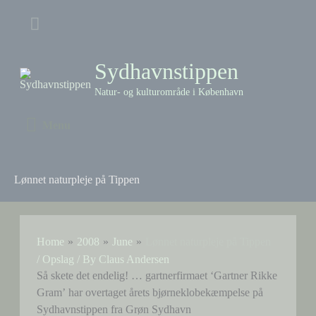
Skip
Above
to
content
Header
Sydhavnstippen
Natur- og kulturområde i København
Menu
Menu
Lønnet naturpleje på Tippen
Home
2008
June
Lønnet naturpleje på Tippen
/
Opslag
/ By
Claus Andersen
Så skete det endelig! … gartnerfirmaet ‘Gartner Rikke
Gram’ har overtaget årets bjørneklobekæmpelse på
Sydhavnstippen fra Grøn Sydhavn