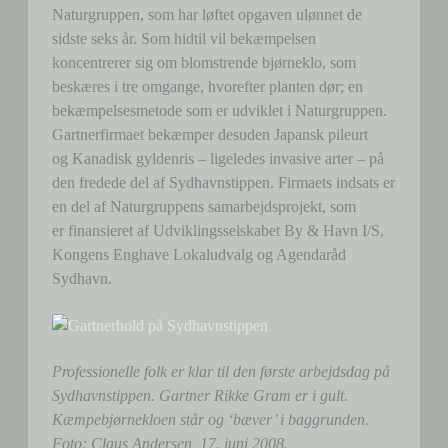
Naturgruppen, som har løftet opgaven ulønnet de
sidste seks år. Som hidtil vil bekæmpelsen
koncentrerer sig om blomstrende bjørneklo, som
beskæres i tre omgange, hvorefter planten dør; en
bekæmpelsesmetode som er udviklet i Naturgruppen.
Gartnerfirmaet bekæmper desuden Japansk pileurt
og Kanadisk gyldenris – ligeledes invasive arter – på
den fredede del af Sydhavnstippen. Firmaets indsats er
en del af Naturgruppens samarbejdsprojekt, som
er finansieret af Udviklingsselskabet By & Havn I/S,
Kongens Enghave Lokaludvalg og Agendaråd
Sydhavn.
Professionelle folk er klar til den første arbejdsdag på
Sydhavnstippen. Gartner Rikke Gram er i gult.
Kæmpebjørnekloen står og ‘bæver’ i baggrunden.
Foto: Claus Andersen, 17. juni 2008.