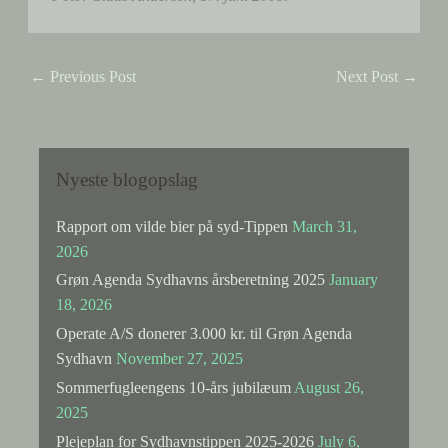
←
Previous Post
Next Post
→
Nyeste blogopslag
Rapport om vilde bier på syd-Tippen
March 31,
2026
Grøn Agenda Sydhavns årsberetning 2025
January
18, 2026
Operate A/S donerer 3.000 kr. til Grøn Agenda
Sydhavn
November 27, 2025
Sommerfugleengens 10-års jubilæum
August 26,
2025
Plejeplan for Sydhavnstippen 2025-2026
July 6,