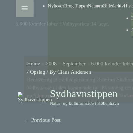
Skip
Above
Nyheder
Brug Tippen
Naturen
Billedarkiv
Hist
to
content
Header
6.000 kvinder løber i Valbyparken 14. sept.
Home
2008
September
6.000 kvinder løber
/
Opslag
/ By
Claus Andersen
Renovering af Fælledparken og Østerbro Stadion ha
Valbyparken i den kommende tid. På søndag den 14
Sydhavnstippen
en 5 km rute med start fra festpladsen ved Tuds
Natur- og kulturområde i København
←
Previous Post