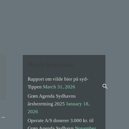
Nyeste blogopslag
Rapport om vilde bier på syd-
Search
Tippen
March 31, 2026
Grøn Agenda Sydhavns
årsberetning 2025
January 18,
2026
t
→
Operate A/S donerer 3.000 kr. til
Grøn Agenda Sydhavn
November