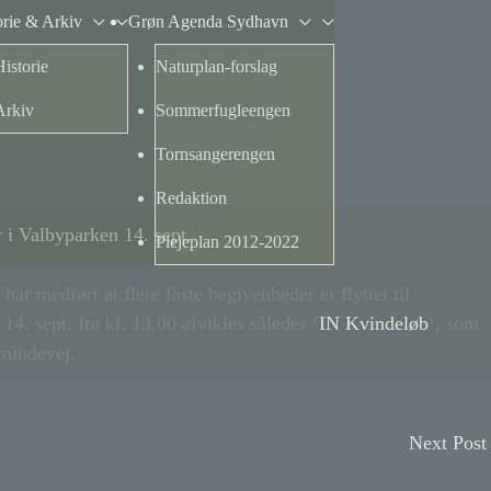
orie & Arkiv
Grøn Agenda Sydhavn
Historie
Naturplan-forslag
Arkiv
Sommerfugleengen
Tornsangerengen
Redaktion
 i Valbyparken 14. sept.
Plejeplan 2012-2022
r medført at flere faste begivenheder er flyttet til
. sept. fra kl. 13.00 afvikles således ‘
IN Kvindeløb
‘, som
emindevej.
Next Pos