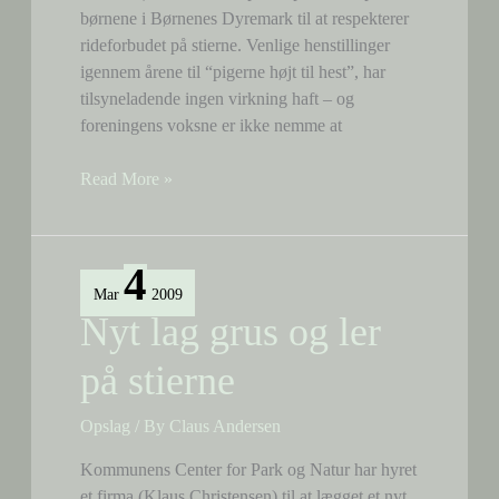
børnene i Børnenes Dyremark til at respekterer
rideforbudet på stierne. Venlige henstillinger
igennem årene til “pigerne højt til hest”, har
tilsyneladende ingen virkning haft – og
foreningens voksne er ikke nemme at
Opråb
Read More »
til
Børnenes
Dyremark!
4
Mar
2009
Nyt lag grus og ler
på stierne
Opslag
/ By
Claus Andersen
Kommunens Center for Park og Natur har hyret
et firma (Klaus Christensen) til at lægget et nyt