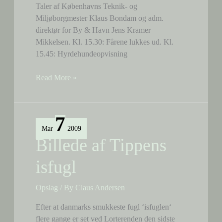
Taler af Københavns Teknik- og
Miljøborgmester Klaus Bondam og adm.
direktør for By & Havn Jens Kramer
Mikkelsen. Kl. 15.30: Fårene lukkes ud. Kl.
15.45: Hyrdehundeopvisning
Fåreudbinding
Read More »
d.
3.
april
7
2009
Mar
2009
Billede af Tippens
isfugl
Opslag
/ By
Claus Andersen
Efter at danmarks smukkeste fugl ‘isfuglen‘
flere gange er set ved Lorterenden den sidste