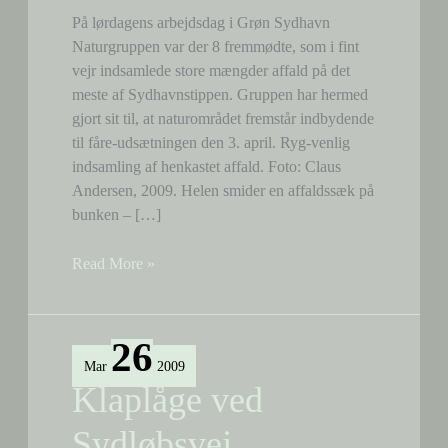
På lørdagens arbejdsdag i Grøn Sydhavn
Naturgruppen var der 8 fremmødte, som i fint
vejr indsamlede store mængder affald på det
meste af Sydhavnstippen. Gruppen har hermed
gjort sit til, at naturområdet fremstår indbydende
til fåre-udsætningen den 3. april. Ryg-venlig
indsamling af henkastet affald. Foto: Claus
Andersen, 2009. Helen smider en affaldssæk på
bunken – […]
Arbejdsdag
Read More »
nr.
2
26
Mar
2009
Klaplåge ved
Sydløbsvej