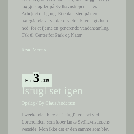
lag grus og ler på Sydhavnstippens stier.
Arbejdet er i gang. Et enkelt sted på den
tværgående sti vil der desuden blive lagt dræn
ned, for at fjerne en generende vandansamling.
Tak til Center for Park og Natur.
Nyt
Read More »
lag
grus
og
3
ler
Mar
2009
på
Isfugl set igen
stierne
Opslag
/ By
Claus Andersen
I weekenden blev en ‘isfugl‘ igen set ved
Lorterenden, som løber langs Sydhavnstippens
vestside. Mon ikke det er den samme som blev