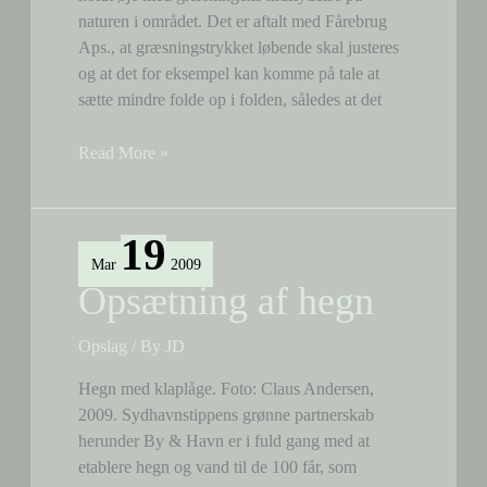
naturen i området. Det er aftalt med Fårebrug
Aps., at græsningstrykket løbende skal justeres
og at det for eksempel kan komme på tale at
sætte mindre folde op i folden, således at det
Lidt
Read More »
uddybende
om
får
19
og
Mar
2009
naturpleje
Opsætning af hegn
Opslag
/ By
JD
Hegn med klaplåge. Foto: Claus Andersen,
2009. Sydhavnstippens grønne partnerskab
herunder By & Havn er i fuld gang med at
etablere hegn og vand til de 100 får, som