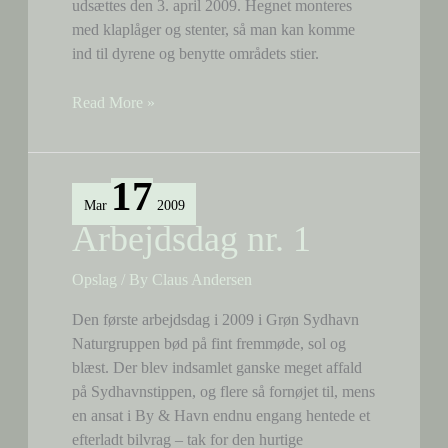
udsættes den 3. april 2009. Hegnet monteres
med klaplåger og stenter, så man kan komme
ind til dyrene og benytte områdets stier.
Opsætning
Read More »
af
hegn
17
Mar
2009
Arbejdsdag nr. 1
Opslag
/ By
Claus Andersen
Den første arbejdsdag i 2009 i Grøn Sydhavn
Naturgruppen bød på fint fremmøde, sol og
blæst. Der blev indsamlet ganske meget affald
på Sydhavnstippen, og flere så fornøjet til, mens
en ansat i By & Havn endnu engang hentede et
efterladt bilvrag – tak for den hurtige