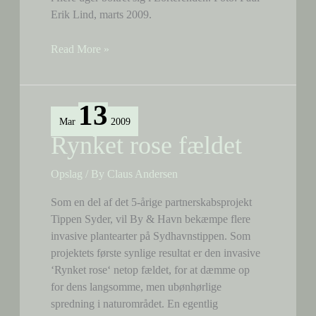
Erik Lind, marts 2009.
Fint
Read More »
billede
af
Tippens
13
isfugl
Mar
2009
Rynket rose fældet
Opslag
/ By
Claus Andersen
Som en del af det 5-årige partnerskabsprojekt
Tippen Syder, vil By & Havn bekæmpe flere
invasive plantearter på Sydhavnstippen. Som
projektets første synlige resultat er den invasive
‘Rynket rose‘ netop fældet, for at dæmme op
for dens langsomme, men ubønhørlige
spredning i naturområdet. En egentlig