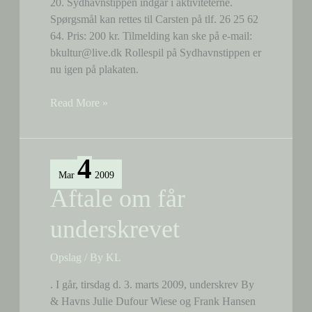
20. Sydhavnstippen indgår i aktiviteterne.
Spørgsmål kan rettes til Carsten på tlf. 26 25 62
64. Pris: 200 kr. Tilmelding kan ske på e-mail:
bkultur@live.dk Rollespil på Sydhavnstippen er
nu igen på plakaten.
Hold
Read More »
i
rollespil
4
Mar
2009
Aftale om får
underskrevet
Opslag
/ By
KL
. I går, tirsdag d. 3. marts 2009, underskrev By
& Havns Julie Dufour Wiese og Frank Hansen