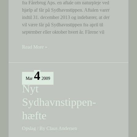
fra Fårebrug Aps. en aftale om naturpleje ved
hjælp af får på Sydhavnstippen. Aftalen varer
indtil 31. december 2013 og indebærer, at der
vil være får på Sydhavnstippen fra april til
september eller oktober hvert år. Fårene vil
Aftale
Read More »
om
får
underskrevet
4
Mar
2009
Nyt
Sydhavnstippen-
hæfte
Opslag
/ By
Claus Andersen