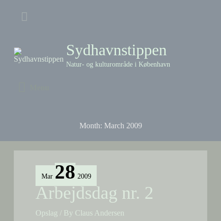
Skip
Above
to
content
Header
Sydhavnstippen
Natur- og kulturområde i København
Menu
Menu
Month:
March 2009
28
Mar
2009
Arbejdsdag nr. 2
Opslag
/ By
Claus Andersen