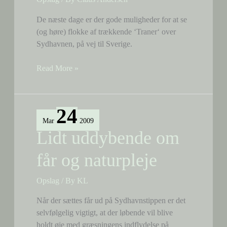
De næste dage er der gode muligheder for at se
(og høre) flokke af trækkende ‘Traner‘ over
Sydhavnen, på vej til Sverige.
Tranetræk
Read More »
24
Mar
2009
Lidt uddybende om
får og naturpleje
Opslag
/ By
KL
Når der sættes får ud på Sydhavnstippen er det
selvfølgelig vigtigt, at der løbende vil blive
holdt øje med græsningens indflydelse på