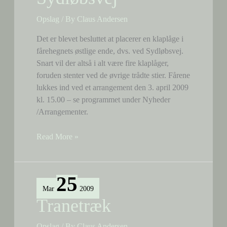
Opslag
/ By
Claus Andersen
Det er blevet besluttet at placerer en klaplåge i
fårehegnets østlige ende, dvs. ved Sydløbsvej.
Snart vil der altså i alt være fire klaplåger,
foruden stenter ved de øvrige trådte stier. Fårene
lukkes ind ved et arrangement den 3. april 2009
kl. 15.00 – se programmet under Nyheder
/Arrangementer.
Klaplåge
Read More »
ved
Sydløbsvej
25
Mar
2009
Tranetræk
Opslag
/ By
Claus Andersen