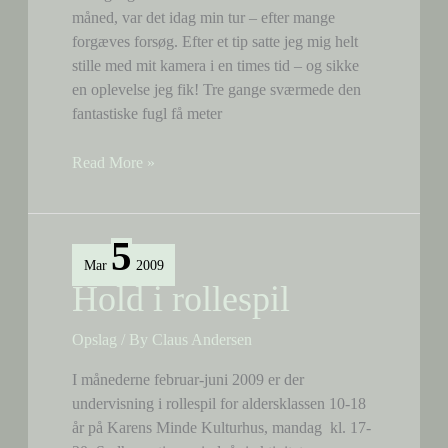
måned, var det idag min tur – efter mange
forgæves forsøg. Efter et tip satte jeg mig helt
stille med mit kamera i en times tid – og sikke
en oplevelse jeg fik! Tre gange sværmede den
fantastiske fugl få meter
Billede
Read More »
af
Tippens
isfugl
5
Mar
2009
Hold i rollespil
Opslag
/ By
Claus Andersen
I månederne februar-juni 2009 er der
undervisning i rollespil for aldersklassen 10-18
år på Karens Minde Kulturhus, mandag kl. 17-