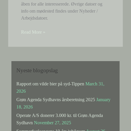
åben for alle interesserede. Øvrige datoer og
info om mødested findes under Nyheder /
Arbejdsdatoer.
Arbejdsdatoer
Read More »
i
Naturgruppen
Nyeste blogopslag
Rapport om vilde bier på syd-Tippen
March 31,
2026
Grøn Agenda Sydhavns årsberetning 2025
January
18, 2026
Operate A/S donerer 3.000 kr. til Grøn Agenda
Sydhavn
November 27, 2025