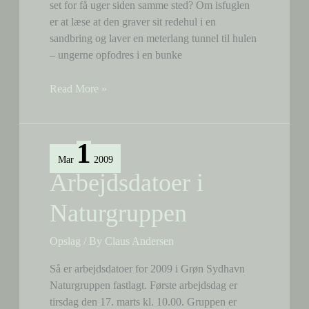
set for få uger siden samme sted? Om isfuglen
er at læse at den graver sit redehul i en
sandbring og laver en meterlang tunnel til hulen
– ungerne opfodres i en bunke
Isfugl
Read More »
set
igen
1
Mar
2009
Arbejdsdatoer i
Naturgruppen
Opslag
/ By
Claus Andersen
Så er arbejdsdatoer for 2009 i Grøn Sydhavn
Naturgruppen fastlagt. Første arbejdsdag er
tirsdag den 17. marts kl. 10.00. Gruppen er