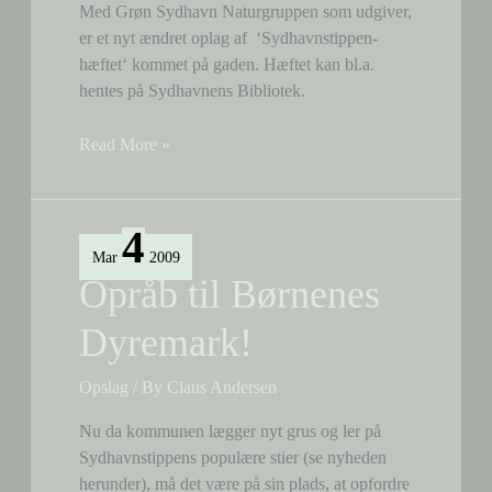
Med Grøn Sydhavn Naturgruppen som udgiver,
er et nyt ændret oplag af ‘Sydhavnstippen-
hæftet‘ kommet på gaden. Hæftet kan bl.a.
hentes på Sydhavnens Bibliotek.
Nyt
Read More »
Sydhavnstippen-
hæfte
4
Mar
2009
Opråb til Børnenes
Dyremark!
Opslag
/ By
Claus Andersen
Nu da kommunen lægger nyt grus og ler på
Sydhavnstippens populære stier (se nyheden
herunder), må det være på sin plads, at opfordre