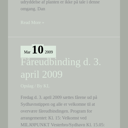
udryddelse af planten er ikke på tale i denne
omgang. Dan
Rynket
Read More »
rose
fældet
10
Mar
2009
Fåreudbinding d. 3.
april 2009
Opslag
/ By
KL
Fredag d. 3. april 2009 sættes fårene ud på
Sydhavnstippen og alle er velkomne til at
overvære fåreudbindingen. Program for
arrangementet: Kl. 15: Velkomst ved
MILJØPUNKT Vesterbro/Sydhavn Kl. 15.05: