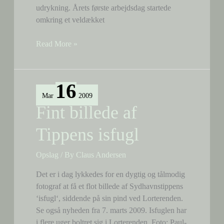
udrykning. Årets første arbejdsdag startede
omkring et veldækket
Arbejdsdag
Read More »
nr.
1
16
Mar
2009
Fint billede af
Tippens isfugl
Opslag
/ By
Claus Andersen
Det er i dag lykkedes for en dygtig og tålmodig
fotograf at få et flot billede af Sydhavnstippens
‘isfugl‘, siddende på sin pind ved Lorterenden.
Se også nyheden fra 7. marts 2009. Isfuglen har
i flere uger boltret sig i Lorterenden. Foto: Paul-