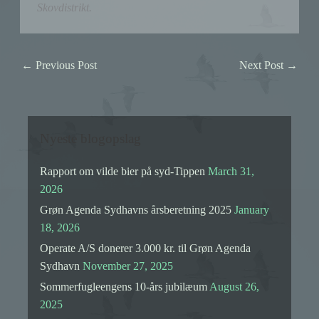
Skovdistrikt.
←
Previous Post
Next Post
→
Nyeste blogopslag
Rapport om vilde bier på syd-Tippen
March 31,
2026
Grøn Agenda Sydhavns årsberetning 2025
January
18, 2026
Operate A/S donerer 3.000 kr. til Grøn Agenda
Sydhavn
November 27, 2025
Sommerfugleengens 10-års jubilæum
August 26,
2025