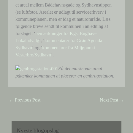
et areal mellem Bådehavnsgade og Sydhavnstippen
(se luftfoto). Arealet er udlagt til serviceerhverv i
kommuneplanen, men er idag et naturområde. Læs
følgende breve sendt til kommunen i anledning af
forslaget: ‘
bemærkninger fra Kgs. Enghave
Lokaludvalg
‘, ‘
kommentarer fra Grøn Agenda
Sydhavn
‘ og ‘
kommentarer fra Miljøpunkt
Vesterbro/Sydhavn
‘.
På det markerede areal
påtænker kommunen at placerer en genbrugsstation.
←
Previous Post
Next Post
→
Nyeste blogopslag