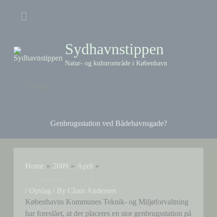
Skip
Above
to
content
Header
Sydhavnstippen
Natur- og kulturområde i København
Menu
Menu
Genbrugsstation ved Bådehavnsgade?
Home
2009
April
Genbrugsstation ved Bådehavnsgade?
/
Opslag
/ By
Claus Andersen
Københavns Kommunes Teknik- og Miljøforvaltning
har foreslået, at der placeres en stor genbrugsstation på