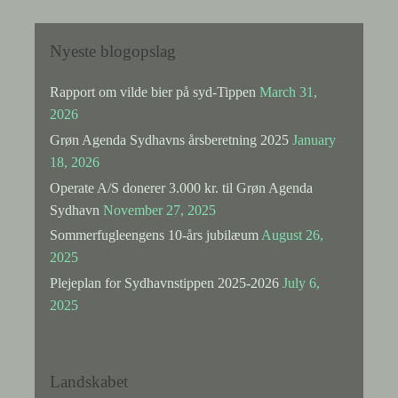
Nyeste blogopslag
Rapport om vilde bier på syd-Tippen
March 31,
2026
Grøn Agenda Sydhavns årsberetning 2025
January
18, 2026
Operate A/S donerer 3.000 kr. til Grøn Agenda
Sydhavn
November 27, 2025
Sommerfugleengens 10-års jubilæum
August 26,
2025
Plejeplan for Sydhavnstippen 2025-2026
July 6,
2025
Landskabet