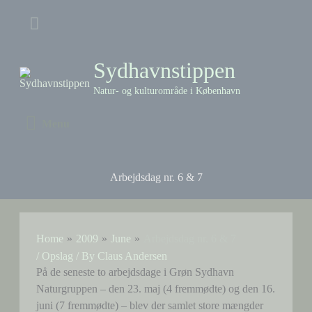
Skip
Above
to
content
Header
Sydhavnstippen
Natur- og kulturområde i København
Menu
Menu
Arbejdsdag nr. 6 & 7
Home
2009
June
Arbejdsdag nr. 6 & 7
/
Opslag
/ By
Claus Andersen
På de seneste to arbejdsdage i Grøn Sydhavn
Naturgruppen – den 23. maj (4 fremmødte) og den 16.
juni (7 fremmødte) – blev der samlet store mængder