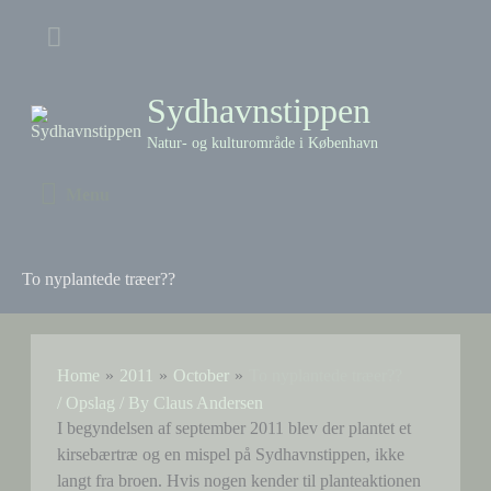
Skip
Above
to
content
Header
Sydhavnstippen
Natur- og kulturområde i København
Menu
Menu
To nyplantede træer??
Home
2011
October
To nyplantede træer??
/
Opslag
/ By
Claus Andersen
I begyndelsen af september 2011 blev der plantet et
kirsebærtræ og en mispel på Sydhavnstippen, ikke
langt fra broen. Hvis nogen kender til planteaktionen