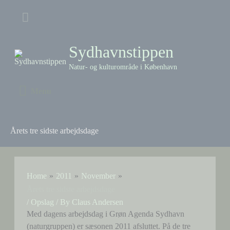
Skip
Above
to
content
Header
Sydhavnstippen
Natur- og kulturområde i København
Menu
Menu
Årets tre sidste arbejdsdage
Home
2011
November
Årets tre sidste arbejdsdage
/
Opslag
/ By
Claus Andersen
Med dagens arbejdsdag i Grøn Agenda Sydhavn
(naturgruppen) er sæsonen 2011 afsluttet. På de tre