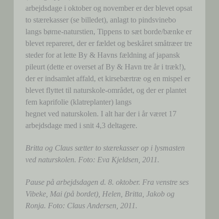
arbejdsdage i oktober og november er der blevet opsat
to stærekasser (se billedet), anlagt to pindsvinebo
langs børne-naturstien, Tippens to sæt borde/bænke er
blevet repareret, der er fældet og beskåret småtræer tre
steder for at lette By & Havns fældning af japansk
pileurt (dette er overset af By & Havn tre år i træk!),
der er indsamlet affald, et kirsebærtræ og en mispel er
blevet flyttet til naturskole-området, og der er plantet
fem kaprifolie (klatreplanter) langs
hegnet ved naturskolen. I alt har der i år været 17
arbejdsdage med i snit 4,3 deltagere.
Britta og Claus sætter to stærekasser op i lysmasten
ved naturskolen. Foto: Eva Kjeldsen, 2011.
Pause på arbejdsdagen d. 8. oktober. Fra venstre ses
Vibeke, Mai (på bordet), Helen, Britta, Jakob og
Ronja. Foto: Claus Andersen, 2011.