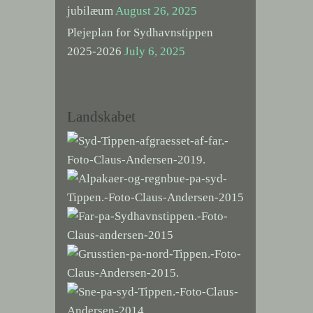
jubilæum
August 26, 2025
Plejeplan for Sydhavnstippen
2025-2026
July 6, 2025
Landskabet