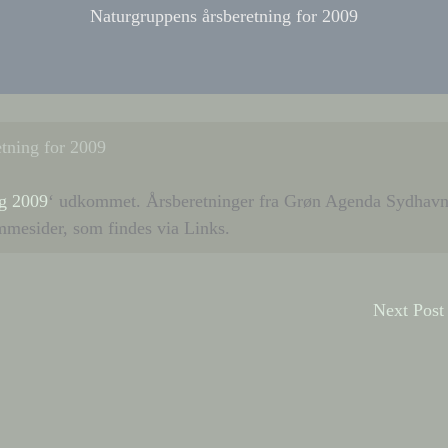
Naturgruppens årsberetning for 2009
tning for 2009
ng 2009
‘ udkommet. Årsberetninger fra Grøn Agenda Sydhav
mmesider, som findes via Links.
Next Pos