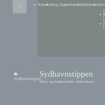
Skip
Above
Nyheder
Brug Tippen
Naturen
Billedarkiv
Hist
to
content
Header
Sydhavnstippen
Natur- og kulturområde i København