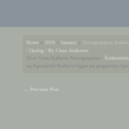
Home
2010
January
Naturgruppens årsbere
/
Opslag
/ By
Claus Andersen
Så er Grøn Sydhavn Naturgruppens ‘
Årsberetni
og Agendaråd Sydhavn ligger på gruppernes hje
←
Previous Post