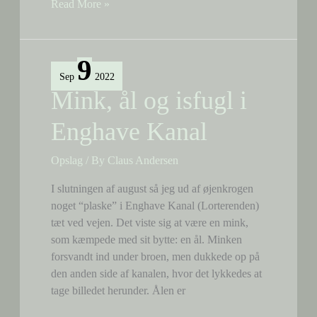
Høslæt
Read More »
vel
overstået
i
9
Sommerfugleengen
Sep
2022
Mink, ål og isfugl i
Enghave Kanal
Opslag
/ By
Claus Andersen
I slutningen af august så jeg ud af øjenkrogen
noget “plaske” i Enghave Kanal (Lorterenden)
tæt ved vejen. Det viste sig at være en mink,
som kæmpede med sit bytte: en ål. Minken
forsvandt ind under broen, men dukkede op på
den anden side af kanalen, hvor det lykkedes at
tage billedet herunder. Ålen er