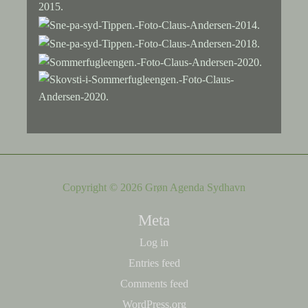
Copyright © 2026 Grøn Agenda Sydhavn
Meta
Log in
Entries feed
Comments feed
WordPress.org