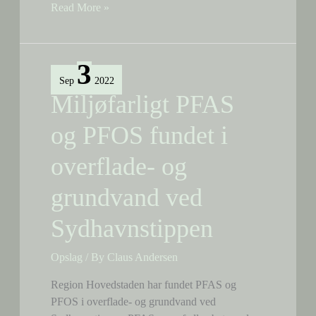
Mink,
Read More »
ål
og
isfugl
3
i
Sep
2022
Enghave
Miljøfarligt PFAS
Kanal
og PFOS fundet i
overflade- og
grundvand ved
Sydhavnstippen
Opslag
/ By
Claus Andersen
Region Hovedstaden har fundet PFAS og
PFOS i overflade- og grundvand ved