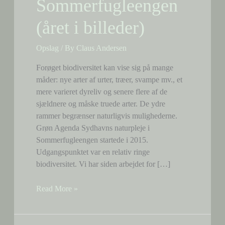
Sommerfugleengen
(året i billeder)
Opslag
/ By
Claus Andersen
Forøget biodiversitet kan vise sig på mange
måder: nye arter af urter, træer, svampe mv., et
mere varieret dyreliv og senere flere af de
sjældnere og måske truede arter. De ydre
rammer begrænser naturligvis mulighederne.
Grøn Agenda Sydhavns naturpleje i
Sommerfugleengen startede i 2015.
Udgangspunktet var en relativ ringe
biodiversitet. Vi har siden arbejdet for […]
Biodiversiteten
Read More »
i
Sommerfugleengen
(året