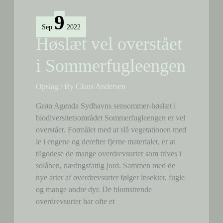
i
9
billeder)
Sep
2022
Høslæt vel overstået
i Sommerfugleengen
Opslag
/ By
Claus Andersen
Grøn Agenda Sydhavns sensommer-høslæt i
biodiversitetsområdet Sommerfugleengen er vel
overstået. Formålet med at slå vegetationen med
le i engene og derefter fjerne materialet, er at
tilgodese de mange overdrevsurter som trives i
solåben, næringsfattig jord. Sammen med de
nye arter af overdrevsurter følger insekter, fugle
og mange andre dyr. De blomstrende
overdrevsurter har ofte et