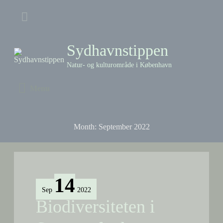
Skip
Above
to
content
Header
Sydhavnstippen
Natur- og kulturområde i København
Menu
Menu
Month:
September 2022
14
Sep
2022
Biodiversiteten i