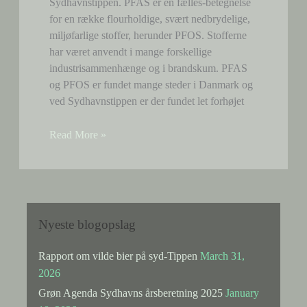
Sydhavnstippen. PFAS er en fælles-betegnelse
for en række flourholdige, svært nedbrydelige,
miljøfarlige stoffer, herunder PFOS. Stofferne
har været anvendt i mange forskellige
industrisammenhænge og i brandskum. PFAS
og PFOS er fundet mange steder i Danmark og
ved Sydhavnstippen er der fundet let forhøjet
Miljøfarligt
Read More »
PFAS
og
PFOS
fundet
i
Nyeste blogopslag
overflade-
og
Rapport om vilde bier på syd-Tippen
March 31,
grundvand
2026
ved
Grøn Agenda Sydhavns årsberetning 2025
January
Sydhavnstippen