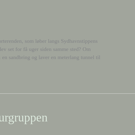
Lorterenden, som løber langs Sydhavnstippens
lev set for få uger siden samme sted? Om
 i en sandbring og laver en meterlang tunnel til
turgruppen