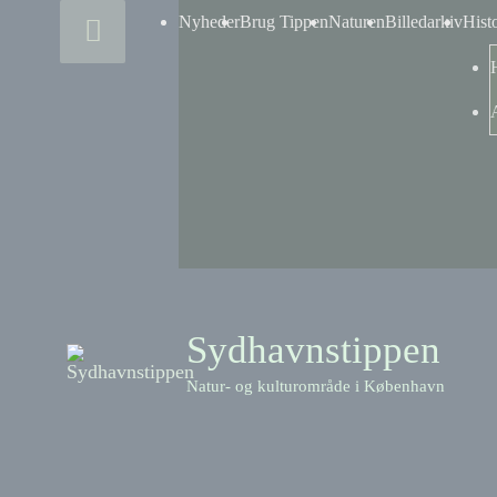
Skip
Above
Nyheder
Brug Tippen
Naturen
Billedarkiv
Hist
to
content
Header
Sydhavnstippen
Natur- og kulturområde i København