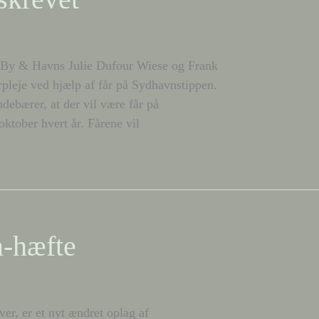
ev By & Havns Julie Dufour Wiese og Frank
pleje ved hjælp af får på Sydhavnstippen.
debærer, at der vil være får på
oktober hvert år. Fårene vil
-hæfte
r, er et nyt ændret oplag af