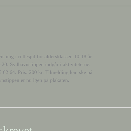
sning i rollespil for aldersklassen 10-18 år
0. Sydhavnstippen indgår i aktiviteterne.
25 62 64. Pris: 200 kr. Tilmelding kan ske på
nstippen er nu igen på plakaten.
skrevet