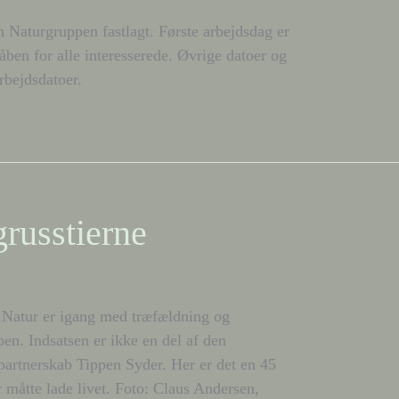
 Naturgruppen fastlagt. Første arbejdsdag er
åben for alle interesserede. Øvrige datoer og
rbejdsdatoer.
russtierne
Natur er igang med træfældning og
en. Indsatsen er ikke en del af den
 partnerskab Tippen Syder. Her er det en 45
måtte lade livet. Foto: Claus Andersen,