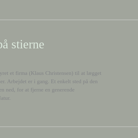
på stierne
et et firma (Klaus Christensen) til at lægget
er. Arbejdet er i gang. Et enkelt sted på den
æn ned, for at fjerne en generende
atur.