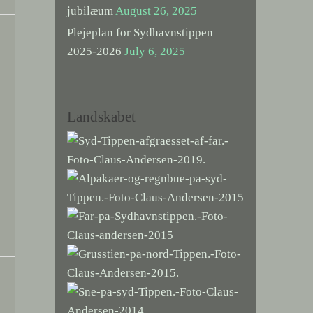
jubilæum
August 26, 2025
Plejeplan for Sydhavnstippen
2025-2026
July 6, 2025
Landskabet