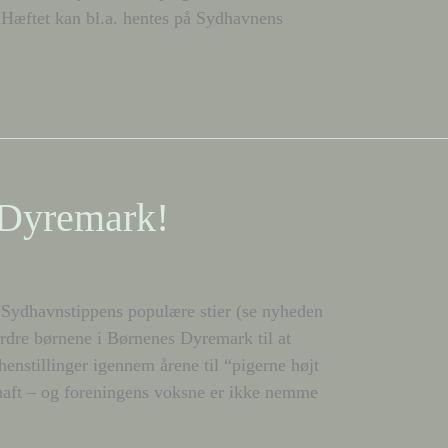
Hæftet kan bl.a. hentes på Sydhavnens
 Dyremark!
Sydhavnstippens populære stier (se nyheden
ordre børnene i Børnenes Dyremark til at
henstillinger igennem årene til “pigerne højt
g haft – og foreningens voksne er ikke nemme