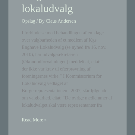
lokaludvalg
Opslag
/ By
Claus Andersen
I forbindelse med behandlingen af en klage
over valgbarheden af et medlem af Kgs.
Enghave Lokaludvalg (se nyhed fra 16. nov.
2010), har udvalgssekretæren
(Økonomiforvaltningen) meddelt at, citat: “…
der ikke var krav til efterprøvning af
foreningernes virke.” I Kommissorium for
Lokaludvalg vedtaget af
Borgerrepræsentationen i 2007, står følgende
om valgbarhed, citat: “De øvrige medlemmer af
lokaludvalget skal være repræsentanter fra
Valgbarhed
Read More »
til
lokaludvalg