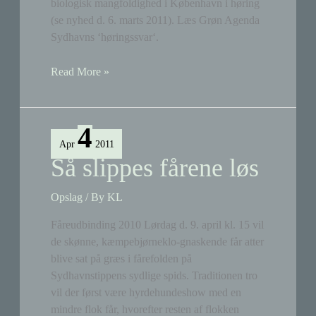
biologisk mangfoldighed i København i høring
(se nyhed d. 6. marts 2011). Læs Grøn Agenda
Sydhavns ‘høringssvar‘.
Høringssvar
Read More »
til
biologisk
mangfoldighed
4
Apr
2011
Så slippes fårene løs
Opslag
/ By
KL
Fåreudbinding 2010 Lørdag d. 9. april kl. 15 vil
de skønne, kæmpebjørneklo-gnaskende får atter
blive sat på græs i fårefolden på
Sydhavnstippens sydlige spids. Traditionen tro
vil der først være hyrdehundeshow med en
mindre flok får, hvorefter resten af flokken