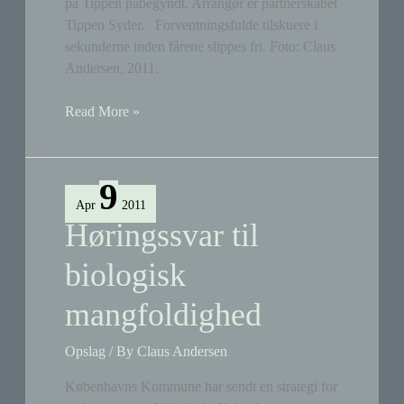
på Tippen påbegyndt. Arrangør er partnerskabet
Tippen Syder. Forventningsfulde tilskuere i
sekunderne inden fårene slippes fri. Foto: Claus
Andersen, 2011.
Fårene
Read More »
er
sluppet
fri
9
Apr
2011
Høringssvar til
biologisk
mangfoldighed
Opslag
/ By
Claus Andersen
Københavns Kommune har sendt en strategi for