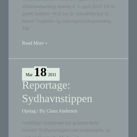
affaldsindsamling søndag d. 3. april 2010. De to
gamle badekar vil få nyt liv som drikkekar til
bierne i bigården og som regnvandsopsamling.
Tak
Tippen
Read More »
blev
ryddet
for
18
skrald
Mar
2011
Reportage:
Sydhavnstippen
Opslag
/ By
Claus Andersen
Adskillige studerende har gennem årene
benyttet Sydhavnstippen som studieobjekt, nu