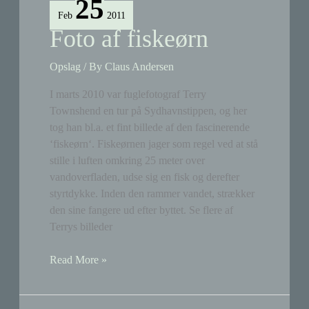
25
2011
Feb
2011
Foto af fiskeørn
Opslag
/ By
Claus Andersen
I marts 2010 var fuglefotograf Terry
Townshend en tur på Sydhavnstippen, og her
tog han bl.a. et fint billede af den fascinerende
‘fiskeørn‘. Fiskeørnen jager som regel ved at stå
stille i luften omkring 25 meter over
vandoverfladen, udse sig en fisk og derefter
styrtdykke. Inden den rammer vandet, strækker
den sine fangere ud efter byttet. Se flere af
Terrys billeder
Foto
Read More »
af
fiskeørn