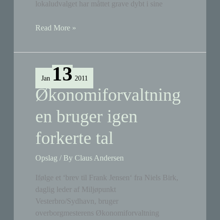
lokaludvalget har måttet grave dybt i sine
Kgs.
Read More »
Enghave
Lokaludvalg
bakker
13
op
Jan
2011
om
Økonomiforvaltning
Sydhavnstippen
en bruger igen
forkerte tal
Opslag
/ By
Claus Andersen
Ifølge et ‘brev til Frank Jensen‘ fra Niels Birk,
daglig leder af Miljøpunkt
Vesterbro/Sydhavn, bruger
overborgmesterens Økonomiforvaltning