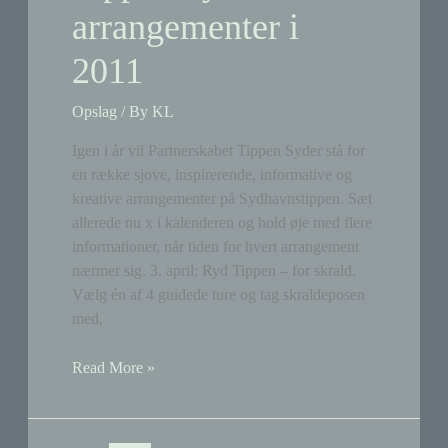
arrangementer i
2011
Opslag
/ By
KL
Igen i år vil Partnerskabet Tippen Syder stå for
en række sjove, inspirerende, informative og
kreative arrangementer på Sydhavnstippen. Sæt
allerede nu x i kalenderen og hold øje med flere
informationer, når tiden for hvert arrangement
nærmer sig. 3. april: Ryd Tippen – for skrald.
Vælg én af 4 guidede ture og tag skraldeposen
med,
Tippen
Read More »
Syders
arrangementer
i