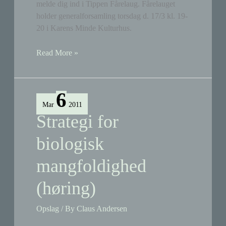
melde dig ind i Tippen Fårelaug. Fårelauget
holder generalforsamling torsdag d. 17/3 kl. 19-
20 i Karens Minde Kulturhus.
Generalforsamling
Read More »
i
Tippen
Fårelaug
6
Mar
2011
Strategi for
biologisk
mangfoldighed
(høring)
Opslag
/ By
Claus Andersen