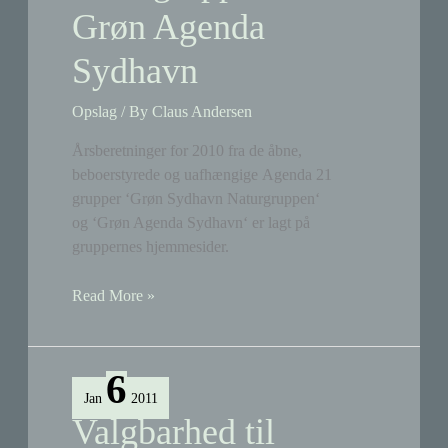
Grøn Agenda
Sydhavn
Opslag
/ By
Claus Andersen
Årsberetninger for 2010 fra de åbne,
beboerstyrede og uafhængige Agenda 21
grupper ‘Grøn Sydhavn Naturgruppen‘
og ‘Grøn Agenda Sydhavn‘ er lagt på
gruppernes hjemmesider.
Årsberetninger
Read More »
fra
Naturgruppen
&
6
Grøn
Jan
2011
Agenda
Valgbarhed til
Sydhavn