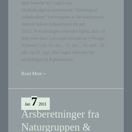
igen forkerte tal i sagen om
lokaludvalgenes kommende “dækning af
miljøpunkter” (overtagelse af det kommunalt
støttede lokale miljøarbejde fra juli
2011). Forvaltningen erkender fejlen, men vil
ikke rette den! Læs også nyhederne (‘Øvrige
Nyheder’) fra 18. dec., 12. dec., 16. nov., 28.
okt. og 22. sept. Har sagen relevans for
udviklingen af Københavns
Økonomiforvaltningen
Read More »
bruger
igen
forkerte
7
tal
Jan
2011
Årsberetninger fra
Naturgruppen &