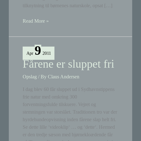
tilknytning til børnenes naturskole, opsat […]
Arbejdsdage
Read More »
i
marts
og
9
april
Apr
2011
Fårene er sluppet fri
Opslag
/ By
Claus Andersen
I dag blev 60 får sluppet ud i Sydhavnstippens
frie natur med omkring 300
forventningsfulde tilskuere. Vejret og
stemningen var storslået. Traditionen tro var der
hyrdehundeopvisning inden fårene slap helt fri.
Se dette lille ‘videoklip‘ … og ‘dette‘. Hermed
er den tredje sæson med bjørnekloædende får