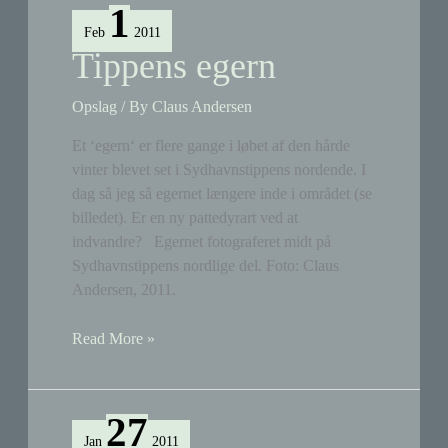
1
Feb
2011
Tippens egern
Opslag
/ By
Claus Andersen
Et ‘egern‘ er flere gange i løbet af den hårde
vinter blevet set i Sydhavnstippens nordende. I
dag så jeg så egernet længere inde i området (se
billedet). Er en ny pattedyrart ved at
indvandre? Egernet fotograferet midt på
Sydhavnstippens nordlige del. Foto: Claus
Andersen, 2011.
Tippens
Read More »
egern
27
Jan
2011