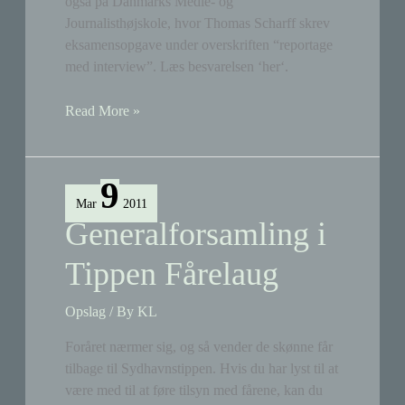
også på Danmarks Medie- og
Journalisthøjskole, hvor Thomas Scharff skrev
eksamensopgave under overskriften “reportage
med interview”. Læs besvarelsen ‘her‘.
Reportage:
Read More »
Sydhavnstippen
9
Mar
2011
Generalforsamling i
Tippen Fårelaug
Opslag
/ By
KL
Foråret nærmer sig, og så vender de skønne får
tilbage til Sydhavnstippen. Hvis du har lyst til at
være med til at føre tilsyn med fårene, kan du