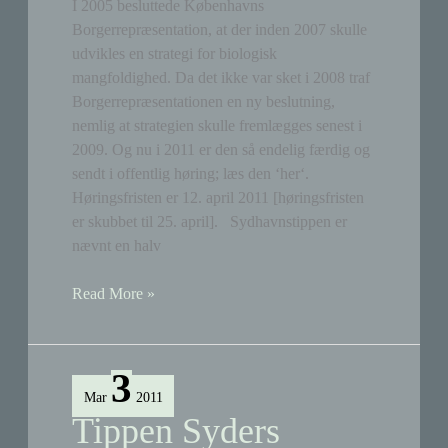
I 2005 besluttede Københavns
Borgerrepræsentation, at der inden 2007 skulle
udvikles en strategi for biologisk
mangfoldighed. Da det ikke var sket i 2008 traf
Borgerrepræsentationen en ny beslutning,
nemlig at strategien skulle fremlægges senest i
2009. Og nu i 2011 er den så endelig færdig og
sendt i offentlig høring; læs den ‘her‘.
Høringsfristen er 12. april 2011 [høringsfristen
er skubbet til 25. april]. Sydhavnstippen er
nævnt en halv
Strategi
Read More »
for
biologisk
mangfoldighed
3
(høring)
Mar
2011
Tippen Syders