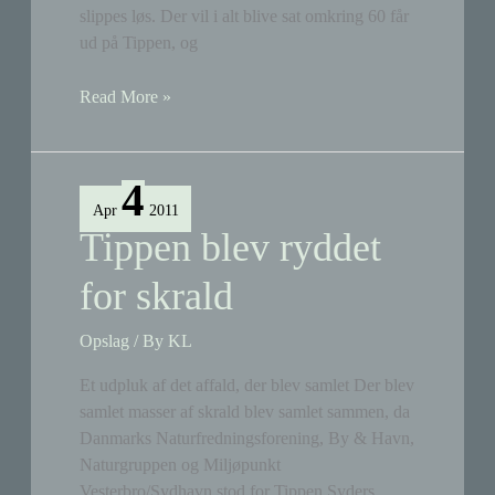
slippes løs. Der vil i alt blive sat omkring 60 får
ud på Tippen, og
Så
Read More »
slippes
fårene
løs
4
Apr
2011
Tippen blev ryddet
for skrald
Opslag
/ By
KL
Et udpluk af det affald, der blev samlet Der blev
samlet masser af skrald blev samlet sammen, da
Danmarks Naturfredningsforening, By & Havn,
Naturgruppen og Miljøpunkt
Vesterbro/Sydhavn stod for Tippen Syders